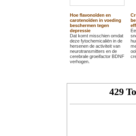
Hoe flavonoïden en
Cr
carotenoïden in voeding
be
beschermen tegen
ef
depressie
Ee
Dat komt misschien omdat
sn
deze fytochemicaliën in de
hu
hersenen de activiteit van
me
neurotransmitters en de
oo
cerebrale groeifactor BDNF
cr
verhogen.