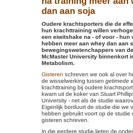
na training meer aan
dan aan soja
Oudere krachtsporters die de eff
hun krachttraining willen verhog
een eiwitshake na - of voor - hun
hebben meer aan whey dan aan so
bewegingswetenchappers van d
McMaster University binnenkort in
Metabolism.
Gisteren
schreven we ook al over h
de wisselwerking tussen
getimede
e
krachttraining bij oudere krachtspo
kwam uit de koker van Stuart Phill
University - net als de studie waarov
Eigenlijk borduurt de studie die we v
hebben gebruikt voort op de studie
gisteren schreven.
In die eerdere studie lieten de ond