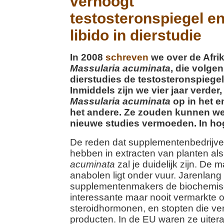
verhoogt
testosteronspiegel e
libido in dierstudie
In 2008
schreven
we over de Afri
Massularia acuminata
, die volge
dierstudies de testosteronspiegel
Inmiddels zijn we vier jaar verder,
Massularia acuminata
op in het 
het andere. Ze zouden kunnen w
nieuwe studies vermoeden. In ho
De reden dat supplementenbedrijve
hebben in extracten van planten al
acuminata
zal je duidelijk zijn. De 
anabolen ligt onder vuur. Jarenlan
supplementenmakers de biochemisch
interessante maar nooit vermarkte 
steroidhormonen, en stopten die ve
producten. In de EU waren ze uiter