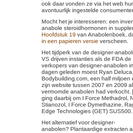
ook daar vonden ze via het web hu
avontuurlijk ingestelde consumente
Mocht het je interesseren: een inven
anabole steroidhormonen in supplem
Hoofdstuk 19
van Anabolenboek, da
in een papieren versie
verscheen.
Het tijdperk van de designer-anabole
VS drijven instanties als de FDA d
verkopers van designer-anabolen i
dagen geleden moest Ryan Deluca
Bodybuilding.com, een half miljoen 
zijn website tussen 2007 en 2009 a
vermomde anabolen had verkocht. 
ging daarbij om I Force Methadrol, 
Stianozol, I Force Dymethazine, R
Edge Technologies (GET) SUS500.
Het alternatief voor designer-
anabolen? Plantaardige extracten a