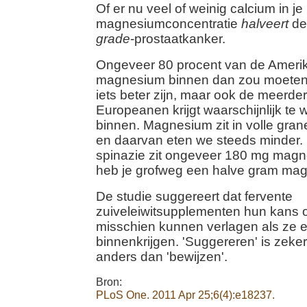
Of er nu veel of weinig calcium in je
magnesiumconcentratie
halveert
de
grade
-prostaatkanker.
Ongeveer 80 procent van de Amerik
magnesium binnen dan zou moeten. H
iets beter zijn, maar ook de meerde
Europeanen krijgt waarschijnlijk t
binnen. Magnesium zit in volle gra
en daarvan eten we steeds minder. 
spinazie zit ongeveer 180 mg magn
heb je grofweg een halve gram ma
De studie suggereert dat fervente
zuiveleiwitsupplementen hun kans 
misschien kunnen verlagen als ze 
binnenkrijgen. 'Suggereren' is zeker 
anders dan 'bewijzen'.
Bron:
PLoS One. 2011 Apr 25;6(4):e18237.