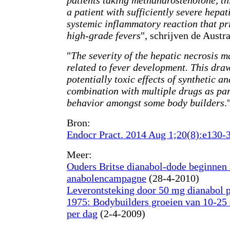
patients taking methandrostenolone, this
a patient with sufficiently severe hepat
systemic inflammatory reaction that pr
high-grade fevers
", schrijven de Austra
"
The severity of the hepatic necrosis m
related to fever development. This draw
potentially toxic effects of synthetic a
combination with multiple drugs as part
behavior amongst some body builders
.
Bron:
Endocr Pract. 2014 Aug 1;20(8):e130-3
Meer:
Ouders Britse dianabol-dode beginnen 
anabolencampagne
(28-4-2010)
Leverontsteking door 50 mg dianabol 
1975: Bodybuilders groeien van 10-25
per dag
(2-4-2009)