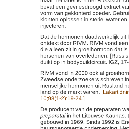
maar het label is in het Russisch:
bevat een gevriesdroogd extract va
vorm van geklonterd poeder. Gebru
klonten oplossen in steriel water en
injecteren.
Dat de hormonen daadwerkelijk uit l
ontdekt door RIVM. RIVM vond een 
die alleen zit in groeihormoon dat i
hersenen van overledenen. [Russi
duikt op in bodybuildcircuit. IGZ, 17
RIVM vond in 2000 ook al groeihor
Zweedse onderzoekers schreven in
menselijke hormonen uit Rusland n
land op de markt waren.
[Lakartidn
10;98(1-2):19-24.]
De producent van de preparaten w
preparatai
in het Litouwse Kaunas. D
gebouwd in 1969. Sinds 1992 is End
beursgenoteerde onderneming. Het b