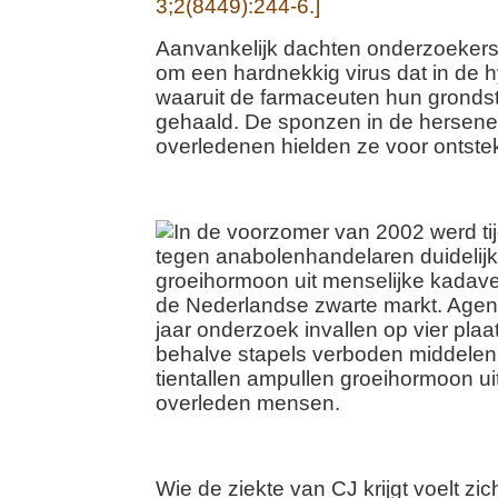
3;2(8449):244-6.]
Aanvankelijk dachten onderzoekers
om een hardnekkig virus dat in de 
waaruit de farmaceuten hun gronds
gehaald. De sponzen in de hersen
overledenen hielden ze voor ontste
Wie de ziekte van CJ krijgt voelt zic