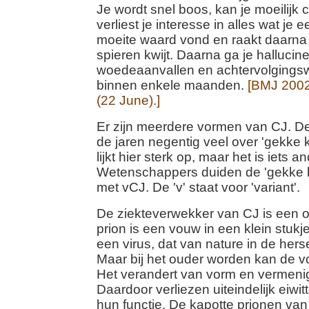
Je wordt snel boos, kan je moeilijk 
verliest je interesse in alles wat je 
moeite waard vond en raakt daarna 
spieren kwijt. Daarna ga je halluciner
woedeaanvallen en achtervolgingswa
binnen enkele maanden.
[BMJ 200
(22 June).]
Er zijn meerdere vormen van CJ. D
de jaren negentig veel over 'gekke 
lijkt hier sterk op, maar het is iets a
Wetenschappers duiden de 'gekke k
met vCJ. De 'v' staat voor 'variant'.
De ziekteverwekker van CJ is een o
prion is een vouw in een klein stukje
een virus, dat van nature in de her
Maar bij het ouder worden kan de 
Het verandert van vorm en vermenigv
Daardoor verliezen uiteindelijk eiwi
hun functie. De kapotte prionen van 