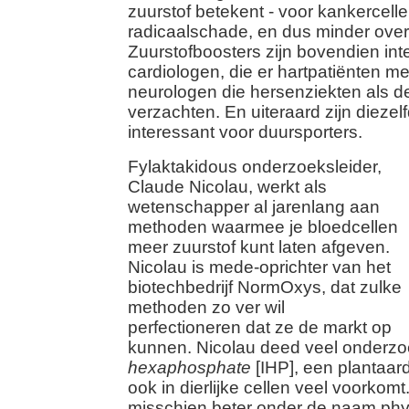
zuurstof betekent - voor kankercell
radicaalschade, en dus minder ove
Zuurstofboosters zijn bovendien int
cardiologen, die er hartpatiënten m
neurologen die hersenziekten als d
verzachten. En uiteraard zijn dieze
interessant voor duursporters.
Fylaktakidous onderzoeksleider,
Claude Nicolau, werkt als
wetenschapper al jarenlang aan
methoden waarmee je bloedcellen
meer zuurstof kunt laten afgeven.
Nicolau is mede-oprichter van het
biotechbedrijf NormOxys, dat zulke
methoden zo ver wil
perfectioneren dat ze de markt op
kunnen. Nicolau deed veel onderz
hexaphosphate
[IHP], een plantaard
ook in dierlijke cellen veel voorkomt
misschien beter onder de naam phy