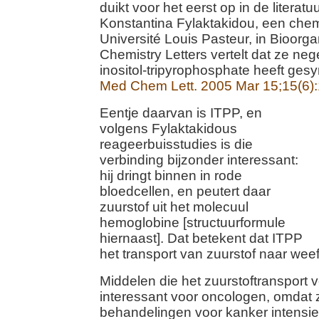
duikt voor het eerst op in de literatu
Konstantina Fylaktakidou, een chem
Université Louis Pasteur, in Bioorg
Chemistry Letters vertelt dat ze ne
inositol-tripyrophosphate heeft ges
Med Chem Lett. 2005 Mar 15;15(6):
Eentje daarvan is ITPP, en
volgens Fylaktakidous
reageerbuisstudies is die
verbinding bijzonder interessant:
hij dringt binnen in rode
bloedcellen, en peutert daar
zuurstof uit het molecuul
hemoglobine [structuurformule
hiernaast]. Dat betekent dat ITPP
het transport van zuurstof naar wee
Middelen die het zuurstoftransport 
interessant voor oncologen, omdat 
behandelingen voor kanker intensi