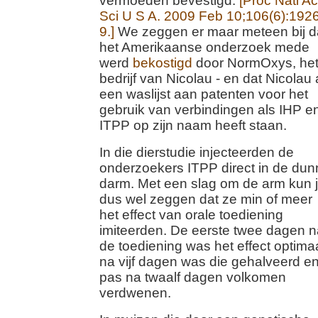
vermoeden bevestigd.
[Proc Natl A
Sci U S A. 2009 Feb 10;106(6):1926
9.]
We zeggen er maar meteen bij d
het Amerikaanse onderzoek mede
werd
bekostigd
door NormOxys, he
bedrijf van Nicolau - en dat Nicolau 
een waslijst aan patenten voor het
gebruik van verbindingen als IHP e
ITPP op zijn naam heeft staan.
In die dierstudie injecteerden de
onderzoekers ITPP direct in de dun
darm. Met een slag om de arm kun 
dus wel zeggen dat ze min of meer
het effect van orale toediening
imiteerden. De eerste twee dagen n
de toediening was het effect optimaa
na vijf dagen was die gehalveerd e
pas na twaalf dagen volkomen
verdwenen.