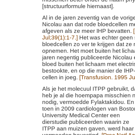
[structuurformule hiernaast].
Al in de jaren zeventig van de vori
Nicolau aan dat rode bloedcellen m
afgeven als ze meer IHP bevatten.
Jul;39(1):1-7.]
Het was echter geen 
bloedcellen zo ver te krijgen dat ze
opnemen. Het moet buiten het lich
jaren negentig publiceerde Nicolau 
bloed buiten het lichaam met electr
bestookte, en op die manier de IHP
cellen in joeg.
[Transfusion. 1995 Ju
Als je het molecuul ITPP gebruikt, 
heb je al die hoempapa misschien n
nodig, vermoedde Fylaktakidou. En
toen in 2009 cardiologen van Bosto
University Medical Center een
dierstudie publiceerden waarin ze
ITPP aan muizen gaven, werd haar