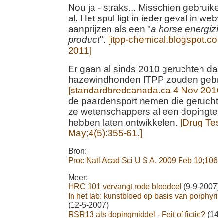
Nou ja - straks... Misschien gebrui
al. Het spul ligt in ieder geval in we
aanprijzen als een "
a horse energiz
product
".
[itpp-chemical.blogspot.
2011]
Er gaan al sinds 2010 geruchten d
hazewindhonden ITPP zouden gebr
[standardbredcanada.ca 4 Nov 201
de paardensport nemen die gerucht
ze wetenschappers al een dopingte
hebben laten ontwikkelen.
[Drug Te
May;4(5):355-61.]
Bron:
Proc Natl Acad Sci U S A. 2009 Feb 10;106
Meer:
HRC 101 vervangt rode bloedcel
(9-9-2007
In het lab: kunstbloed op basis van porphyr
(12-5-2007)
RSR13 als dopingmiddel - Feit of fictie?
(14