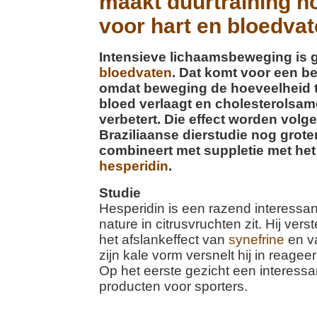
maakt duurtraining n
voor hart en bloedva
Intensieve lichaamsbeweging is
bloedvaten
. Dat komt voor een be
omdat beweging de hoeveelheid tr
bloed verlaagt en cholesterolsam
verbetert. Die effect worden volg
Braziliaanse dierstudie nog grote
combineert met suppletie met het
hesperidin
.
Studie
Hesperidin is een razend interessant
nature in citrusvruchten zit. Hij verst
het afslankeffect van
synefrine
en v
zijn kale vorm versnelt hij in reage
Op het eerste gezicht een interessa
producten voor sporters.