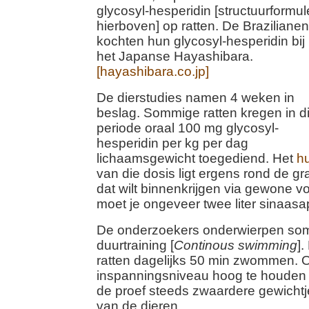
glycosyl-hesperidin [structuurformul
hierboven] op ratten. De Brazilianen
kochten hun glycosyl-hesperidin bij
het Japanse Hayashibara.
[hayashibara.co.jp]
De dierstudies namen 4 weken in
beslag. Sommige ratten kregen in d
periode oraal 100 mg glycosyl-
hesperidin per kg per dag
lichaamsgewicht toegediend. Het
h
van die dosis ligt ergens rond de gr
dat wilt binnenkrijgen via gewone 
moet je ongeveer twee liter sinaasa
De onderzoekers onderwierpen som
duurtraining [
Continous swimming
].
ratten dagelijks 50 min zwommen. 
inspanningsniveau hoog te houden 
de proef steeds zwaardere gewichtj
van de dieren.