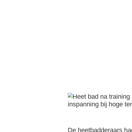
De heetbadderaars had