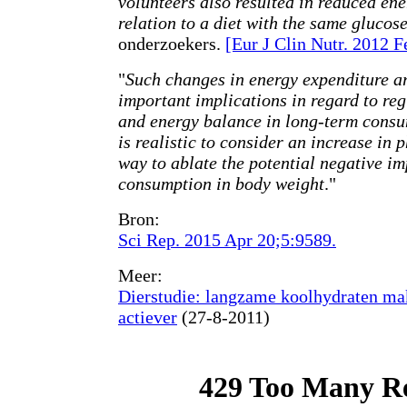
volunteers also resulted in reduced ene
relation to a diet with the same glucos
onderzoekers.
[Eur J Clin Nutr. 2012 F
"
Such changes in energy expenditure ar
important implications in regard to re
and energy balance in long-term consum
is realistic to consider an increase in p
way to ablate the potential negative im
consumption in body weight
."
Bron:
Sci Rep. 2015 Apr 20;5:9589.
Meer:
Dierstudie: langzame koolhydraten ma
actiever
(27-8-2011)