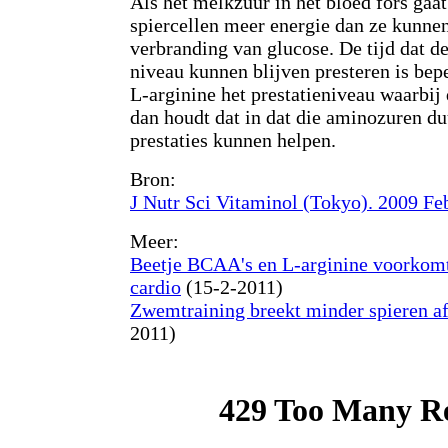
Als het melkzuur in het bloed fors gaat
spiercellen meer energie dan ze kunn
verbranding van glucose. De tijd dat de
niveau kunnen blijven presteren is bep
L-arginine het prestatieniveau waarbij
dan houdt dat in dat die aminozuren du
prestaties kunnen helpen.
Bron:
J Nutr Sci Vitaminol (Tokyo). 2009 Fe
Meer:
Beetje BCAA's en L-arginine voorkomt
cardio
(15-2-2011)
Zwemtraining breekt minder spieren a
2011)