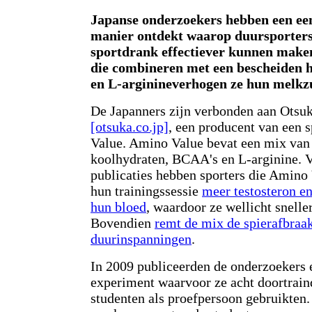
Japanse onderzoekers hebben een ee
manier ontdekt waarop duursporter
sportdrank effectiever kunnen maken
die combineren met een bescheiden 
en L-arginineverhogen ze hun melk
De Japanners zijn verbonden aan Otsu
[otsuka.co.jp]
, een producent van een 
Value. Amino Value bevat een mix van
koolhydraten, BCAA's en L-arginine. V
publicaties hebben sporters die Amino
hun trainingssessie
meer testosteron en
hun bloed
, waardoor ze wellicht sneller
Bovendien
remt de mix de spierafbraak
duurinspanningen
.
In 2009 publiceerden de onderzoekers 
experiment waarvoor ze acht doortrain
studenten als proefpersoon gebruikten.