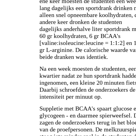
ene keer moesten de studenten een we
lang dagelijks een sportdrank drinken 
alleen snel opneembare koolhydraten, 
andere keer dronken de studenten
dagelijks anderhalve liter sportdrank 
60 gr koolhydraten, 6 gr BCAA's
[valine:isoleucine:leucine = 1:1:2] en 
gr L-arginine. De calorische waarde va
beide dranken was identiek.
Na een week moesten de studenten, ee
kwartier nadat ze hun sportdrank hadd
ingenomen, een kleine 20 minuten fiet
Daarbij schroefden de onderzoekers de
intensiteit per minuut op.
Suppletie met BCAA's spaart glucose 
glycogeen - en daarmee spierweefsel. 
zagen de onderzoekers terug in het blo
van de proefpersonen. De melkzuurspi