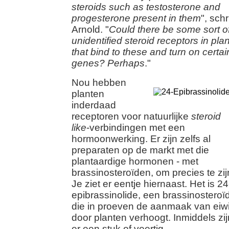
steroids such as testosterone and
progesterone present in them
", schri
Arnold. "
Could there be some sort o
unidentified steroid receptors in pla
that bind to these and turn on certai
genes? Perhaps
."
Nou hebben
planten
inderdaad
receptoren voor natuurlijke
steroid
like
-verbindingen met een
hormoonwerking. Er zijn zelfs al
preparaten op de markt met die
plantaardige hormonen - met
brassinosteroïden, om precies te zij
Je ziet er eentje hiernaast. Het is 24
epibrassinolide, een brassinosteroï
die in proeven de aanmaak van eiwi
door planten verhoogt. Inmiddels zij
er een stuk of veertig