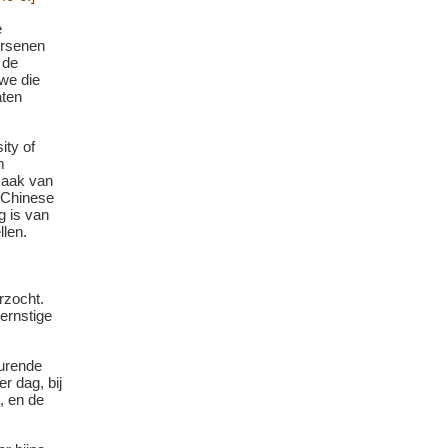
e
ersenen
 de
we die
aten
ity of
m
maak van
Chinese
 is van
len.
rzocht.
ernstige
durende
r dag, bij
t, en de