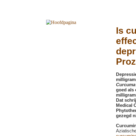
Is c
effec
depr
Pro
Depressi
milligram
Curcuma 
goed als 
milligram
Dat schr
Medical C
Phytother
gezegd ni
Curcumi
Aziatische
curcumin