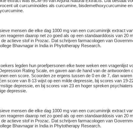
ikte extract was BCM-95 van Arjuna Natural Extracts. Dat bestaat voo
procent uit curcuminoides als curcumine, bisdemethoxycurcumine en
ycurcumine.
oekers legden hun proefpersonen elke twee weken een vragenlijst vo
Depression Rating Scale, en gaven aan de hand van de antwoorden 
onen een score. Scoorden ze ergens tussen de 0 en de 7, dan waren
Een score van 8-13 wijst op een milde depressie, bij scores van 19-2
rnstige depressie, en bij scores van 23 en hoger spreken psychiater
ige depressie.