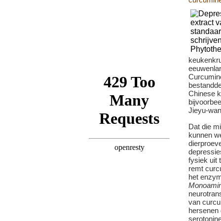
keukenkru
eeuwenlan
Curcumine
bestanddee
Chinese k
bijvoorbe
Jieyu-wan
Dat die m
kunnen we
dierproev
depressie
fysiek uit 
remt curc
het enzy
Monoamin
neurotrans
van curcu
hersenen 
serotonin