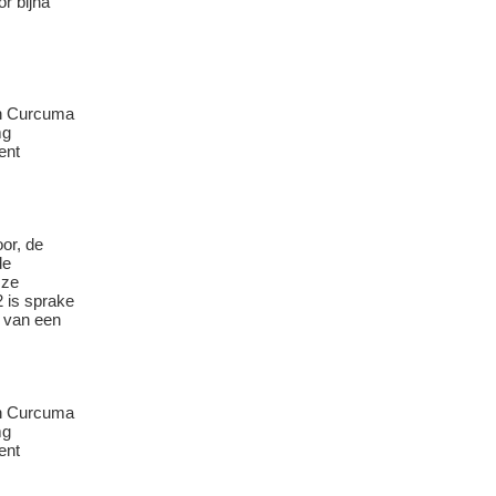
r bijna
or, de
de
 ze
2 is sprake
s van een