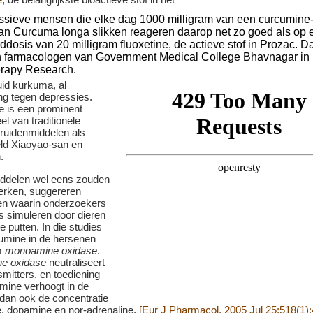
id kurkuma, al
g tegen depressies.
 is een prominent
l van traditionele
ruidenmiddelen als
eld Xiaoyao-san en
.
iddelen wel eens zouden
rken, suggereren
en waarin onderzoekers
s simuleren door dieren
te putten. In die studies
umine in de hersenen
m
monoamine oxidase
.
e oxidase
neutraliseert
mitters, en toediening
mine verhoogt in de
dan ook de concentratie
e, dopamine en nor-adrenaline.
[Eur J Pharmacol. 2005 Jul 25;518(1):