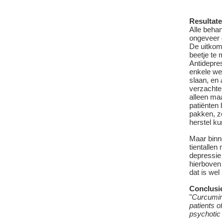
Resultat
Alle beha
ongeveer g
De uitkoms
beetje te 
Antidepre
enkele we
slaan, en
verzachte
alleen maa
patiënten
pakken, z
herstel ku
Maar binn
tientallen
depressie
hierboven
dat is wel
Conclusi
"
Curcumin 
patients o
psychotic