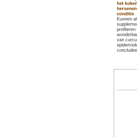
het koken
hersenen 
conditie
Kunnen al
supplemen
profiteren
wonderba
van curc
epidemiol
concludeer