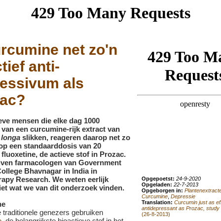
urcumine net zo'n
tief anti-
essivum als
zac?
eve mensen die elke dag 1000
 van een curcumine-rijk extract van
longa
slikken, reageren daarop net zo
op een standaarddosis van 20
 fluoxetine, de actieve stof in Prozac.
ijven farmacologen van Government
ollege Bhavnagar in India in
apy Research. We weten eerlijk
Opgepoetst:
24-9-2020
Opgeladen:
22-7-2013
et wat we van dit onderzoek vinden.
Opgeborgen in:
Plantenextract
Curcumine
,
Depressie
Translation:
Curcumin just as ef
ne
antidepressant as Prozac, study
 traditionele genezers gebruiken
(26-8-2013)
e
, de belangrijkste bioactieve stof in het