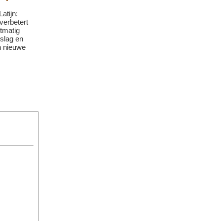
atijn:
verbetert
stmatig
slag en
n nieuwe