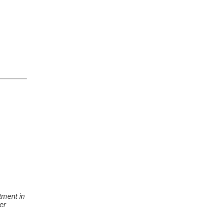
tment in
er