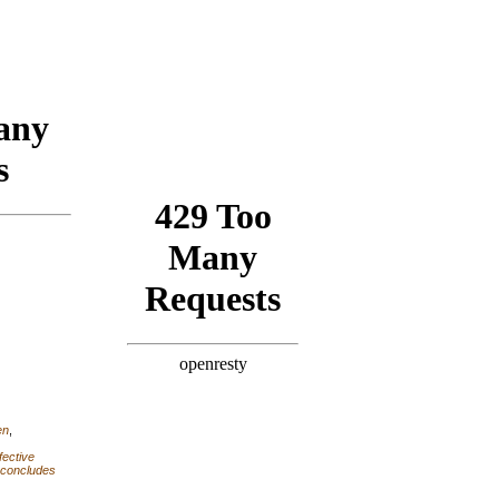
en
,
fective
 concludes