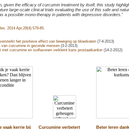
n, given the efficacy of curcumin treatment by itself, this study highlig
uture large-scale clinical trials evaluating the use of this safe and natur
as a possible mono-therapy in patients with depressive disorders
."
es. 2014 Apr;28(4):579-85.
ersterkt het positieve effect van beweging op bloedvaten
(7-4-2013)
n van curcumine in gezonde mensen
(3-2-2013)
 met curcumine en isoflavonen verkleint kans prostaatkanker
(14-2-2012)
e vaak kerrie bij
Curcumine verbetert
Beter leren dank