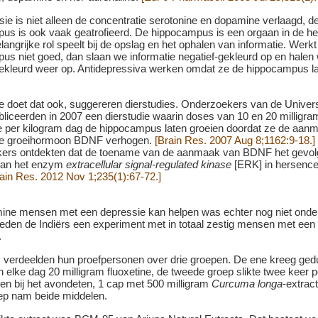
sie is niet alleen de concentratie serotonine en dopamine verlaagd, d
us is ook vaak geatrofieerd. De hippocampus is een orgaan in de h
langrijke rol speelt bij de opslag en het ophalen van informatie. Werkt
us niet goed, dan slaan we informatie negatief-gekleurd op en halen 
gekleurd weer op. Antidepressiva werken omdat ze de hippocampus l
 doet dat ook, suggereren dierstudies. Onderzoekers van de Univers
bliceerden in 2007 een dierstudie waarin doses van 10 en 20 milligra
 per kilogram dag de hippocampus laten groeien doordat ze de aan
le groeihormoon BDNF verhogen.
[Brain Res. 2007 Aug 8;1162:9-18.]
ers ontdekten dat de toename van de aanmaak van BDNF het gevolg
 van het enzym
extracellular signal-regulated kinase
[ERK] in hersencel
ain Res. 2012 Nov 1;235(1):67-72.]
ine mensen met een depressie kan helpen was echter nog niet onde
den de Indiërs een experiment met in totaal zestig mensen met een 
.
s verdeelden hun proefpersonen over drie groepen. De ene kreeg ge
elke dag 20 milligram fluoxetine, de tweede groep slikte twee keer pe
t en bij het avondeten, 1 cap met 500 milligram
Curcuma longa
-extrac
ep nam beide middelen.