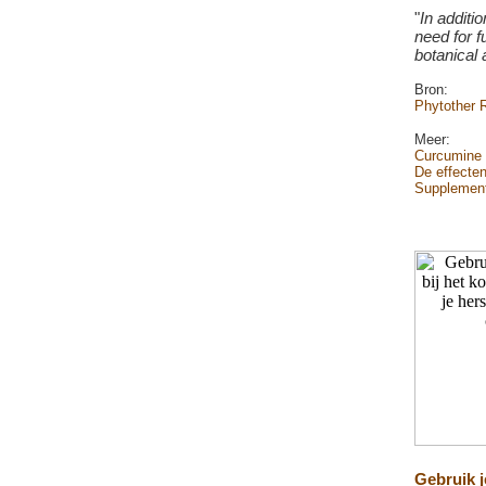
"
In additio
need for f
botanical 
Bron:
Phytother R
Meer:
Curcumine v
De effecte
Supplement
Gebruik j