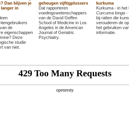
? Dan blijven je
geheugen vijftigplussers
kurkuma
langer in
Dat rapporteren
Kurkuma - in het L
voedingswetenschappers
Curcuma longa
- 
leen
van de David Geffen
bij ratten die kun
tengebruikers
School of Medicine in Los
verouderen de op
 van de
Angeles in de American
het gebruiken va
re eigenschappen
Journal of Geriatric
informatie.
umine? Deze
Psychiatry.
ogische studie
t van niet.