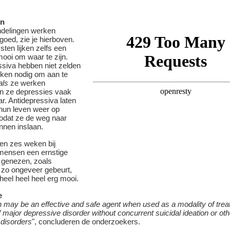
en
ndelingen werken
oed, zie je hierboven.
ten lijken zelfs een
mooi om waar te zijn.
ssiva hebben niet zelden
ken nodig om aan te
als
ze werken
n ze depressies vaak
r. Antidepressiva laten
 hun leven weer op
odat ze de weg naar
nnen inslaan.
en zes weken bij
 mensen een ernstige
 genezen, zoals
 zo ongeveer gebeurt,
 heel heel heel erg mooi.
e
may be an effective and safe agent when used as a modality of trea
f major depressive disorder without concurrent suicidal ideation or oth
 disorders
", concluderen de onderzoekers.