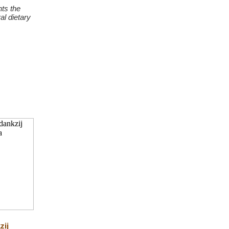
hts the
al dietary
zij