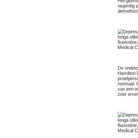
Het gebru
negentig 
demethox
De onderz
Hamilton 
proefpers
normaal. 
van een e
zeer ernst