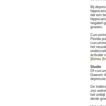
Bij depres
hippocamp
dat een be
hippocamp
negatief-
groeien.
Curcumine
Florida pu
curcumine
het neura
onderzoek
activatie
[Behav Br
Studie
Of curcum
Daarom de
depressie
De Indiër
zes weken 
het ontbij
derde gro