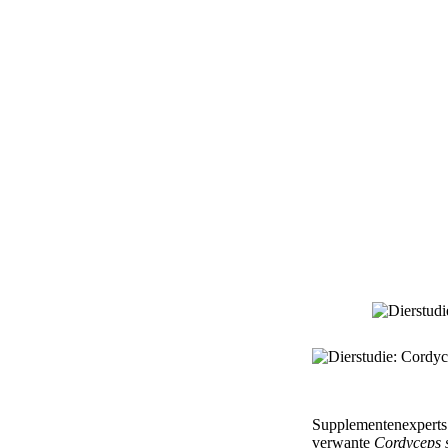
Supplementenexperts a
verwante
Cordyceps s