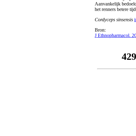
Aanvankelijk bedoeld a
het renners betere ti
Cordyceps sinsensis
i
Bron:
J Ethnopharmacol. 20