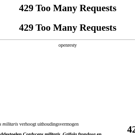
 militaris
verhoogt uithoudingsvermogen
addestoelen
Cordyceps militaris
,
Grifola frondosa
en