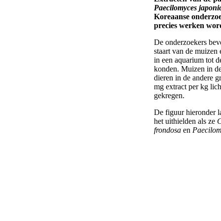
Paecilomyces japoni
Koreaanse onderzoek
precies werken wordt
De onderzoekers beve
staart van de muizen
in een aquarium tot de
konden. Muizen in de
dieren in de andere 
mg extract per kg li
gekregen.
De figuur hieronder l
het uithielden als ze
C
frondosa
en
Paecilom