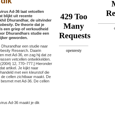
 dik
irus Ad-36 laat vetcellen
t blijkt uit recente
khil Dhurandhar, de uitvinder
tobesity
. De theorie dat je
ls een griep of verkoudheid
oor Dhurandhars studie een
lijker geworden.
e Dhurandhar een studie naar
 Obesity Research. Daarin
len met Ad-36, en zag hij dat ze
lwassen vetcellen ontwikkelden.
(2004) 12, 770–777.] Hieronder
 dat artikel. Je kijkt naar
behandeld met een kleurstof die
n de cellen zichtbaar maakt. De
iet besmet met Ad-36. De cellen