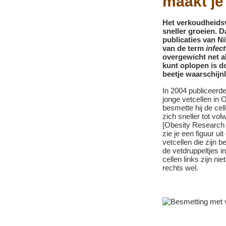
maakt je
Het verkoudheidsv
sneller groeien. Da
publicaties van Ni
van de term
infec
overgewicht net a
kunt oplopen is d
beetje waarschijn
In 2004 publiceerd
jonge vetcellen in
besmette hij de cel
zich sneller tot vo
[Obesity Research 
zie je een figuur uit
vetcellen die zijn 
de vetdruppeltjes i
cellen links zijn n
rechts wel.