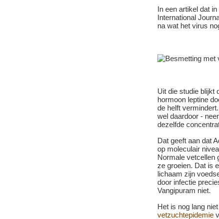
In een artikel dat 
International Journ
na wat het virus no
Uit die studie blij
hormoon leptine do
de helft vermindert.
wel daardoor - nee
dezelfde concentrat
Dat geeft aan dat A
op moleculair nivea
Normale vetcellen g
ze groeien. Dat i
lichaam zijn voeds
door infectie preci
Vangipuram niet.
Het is nog lang ni
vetzuchtepidemie
v