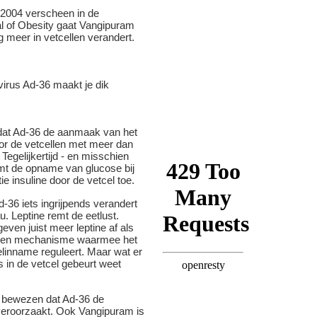
in 2004 verscheen in de
al of Obesity gaat Vangipuram
g meer in vetcellen verandert.
kt dat Ad-36 de aanmaak van het
or de vetcellen met meer dan
 Tegelijkertijd - en misschien
mt de opname van glucose bij
ie insuline door de vetcel toe.
d-36 iets ingrijpends verandert
u. Leptine remt de eetlust.
even juist meer leptine af als
s een mechanisme waarmee het
elinname reguleert. Maar wat er
es in de vetcel gebeurt weet
et bewezen dat Ad-36 de
eroorzaakt. Ook Vangipuram is