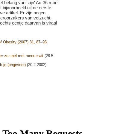
het belang van 'zijn' Ad-36 moet
kt bijvoorbeeld uit de eerste
we artikel. Er zijn negen
veroorzakers van vetzucht,
Slechts eentje daarvan is viraal
of Obesity (2007) 31, 87–96.
er zo snel met meer eiwit
(28-5-
b je (ongeveer)
(20-2-2002)