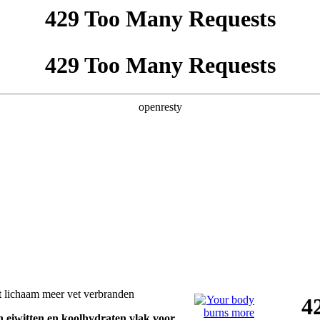
 lichaam meer vet verbranden
 eiwitten en koolhydraten vlak voor