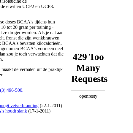
rt isoleucine de
nde eiwitten UCP2 en UCP3.
orse doses BCAA's tijdens hun
10 tot 20 gram per training -
t ze droger worden. Als je dat aan
lt, fronst die zijn wenkbrauwen.
ok BCAA's bevatten kilocalorieën,
e ingenomen BCAA's voor een deel
dan zou je toch verwachten dat die
n.
 maakt de verhalen uit de praktijk
r.
(3):496-500.
hoogt vetverbranding
(22-1-2011)
's houdt slank
(17-1-2011)