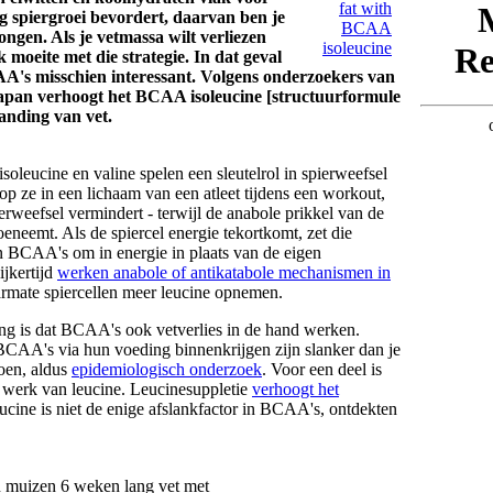
ng spiergroei bevordert, daarvan ben je
ngen. Als je vetmassa wilt verliezen
k moeite met die strategie. In dat geval
AA's misschien interessant. Volgens onderzoekers van
Japan verhoogt het BCAA isoleucine [structuurformule
anding van vet.
oleucine en valine spelen een sleutelrol in spierweefsel
top ze in een lichaam van een atleet tijdens een workout,
erweefsel vermindert - terwijl de anabole prikkel van de
oeneemt. Als de spiercel energie tekortkomt, zet die
BCAA's om in energie in plaats van de eigen
ijkertijd
werken anabole of antikatabole mechanismen in
rmate spiercellen meer leucine opnemen.
g is dat BCAA's ook vetverlies in de hand werken.
BCAA's via hun voeding binnenkrijgen zijn slanker dan je
doen, aldus
epidemiologisch onderzoek
. Voor een deel is
t werk van leucine. Leucinesuppletie
verhoogt het
ucine is niet de enige afslankfactor in BCAA's, ontdekten
 muizen 6 weken lang vet met