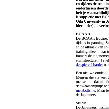
en tijdens de traini
ondertussen doordro
heb je waarschijnlij
is suppletie met BC
Oita University in 
hieronder] de verbr
BCAA's
De BCAA's leucine, is
tijdens inspanning. S
en de afbraak van spi
training alleen maar t
immers de ingenomen 
eiwitstructuren. Tegel
de spiercel harder
naa
Een nieuwe ontdekkin
Mensen die via veel 
mensen die dat niet 
dat waarschijnlijk he
metabolisme
. Maar le
de Japanners.
Studie
De Japanners mestten