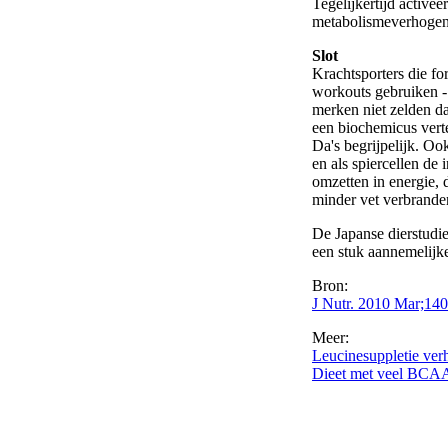
Tegelijkertijd activee
metabolismeverhoge
Slot
Krachtsporters die f
workouts gebruiken - 
merken niet zelden da
een biochemicus verte
Da's begrijpelijk. O
en als spiercellen d
omzetten in energie, 
minder vet verbrande
De Japanse dierstudie
een stuk aannemelijke
Bron:
J Nutr. 2010 Mar;140
Meer:
Leucinesuppletie ver
Dieet met veel BCAA