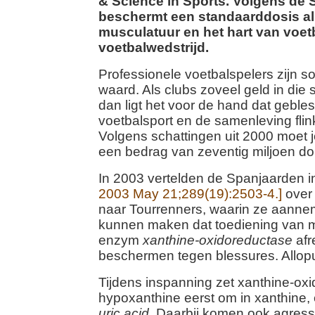
& Science in Sports. Volgens de
beschermt een standaarddosis al
musculatuur en het hart van voetb
voetbalwedstrijd.
Professionele voetbalspelers zijn 
waard. Als clubs zoveel geld in die 
dan ligt het voor de hand dat geble
voetbalsport en de samenleving flin
Volgens schattingen uit 2000 moet
een bedrag van zeventig miljoen dol
In 2003 vertelden de Spanjaarden
2003 May 21;289(19):2503-4.]
over
naar Tourrenners, waarin ze aanne
kunnen maken dat toediening van m
enzym
xanthine-oxidoreductase
afr
beschermen tegen blessures. Allopur
Tijdens inspanning zet xanthine-ox
hypoxanthine eerst om in xanthine, 
uric acid
. Daarbij komen ook agressi