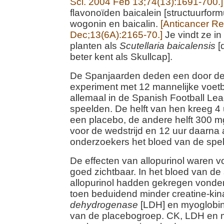
Sci. 2004 Feb 13;74(13):1691-700.]
flavonoïden baicalein [structuurform
wogonin en baicalin.
[Anticancer R
Dec;13(6A):2165-70.]
Je vindt ze in
planten als
Scutellaria baicalensis
[
beter kent als Skullcap].
De Spanjaarden deden een door de
experiment met 12 mannelijke voetb
allemaal in de Spanish Football Le
speelden. De helft van hen kreeg 4
een placebo, de andere helft 300 mg
voor de wedstrijd en 12 uur daarna
onderzoekers het bloed van de spel
De effecten van allopurinol waren v
goed zichtbaar. In het bloed van de 
allopurinol hadden gekregen vond
toen beduidend minder creatine-kin
dehydrogenase
[LDH] en myoglobin
van de placebogroep. CK, LDH en m