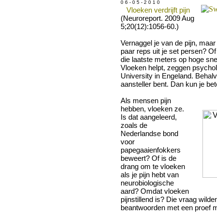
0 6 - 0 5 - 2 0 1 0
Vloeken verdrijft pijn
(Neuroreport. 2009 Aug
5;20(12):1056-60.)
Vernaggel je van de pijn, maar
paar reps uit je set persen? Of 
die laatste meters op hoge sne
Vloeken helpt, zeggen psycho
University in Engeland. Behalv
aansteller bent. Dan kun je be
Als mensen pijn
hebben, vloeken ze.
Is dat aangeleerd,
zoals de
Nederlandse bond
voor
papegaaienfokkers
beweert? Of is de
drang om te vloeken
als je pijn hebt van
neurobiologische
aard? Omdat vloeken
pijnstillend is? Die vraag wil
beantwoorden met een proef m