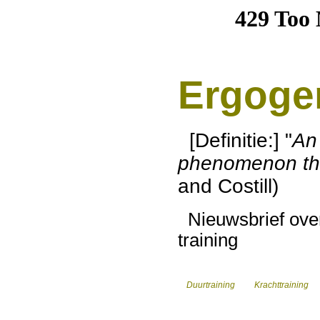
Ergoge
[Definitie:] "
An 
phenomenon th
and Costill)
Nieuwsbrief over
training
Duurtraining
Krachttraining