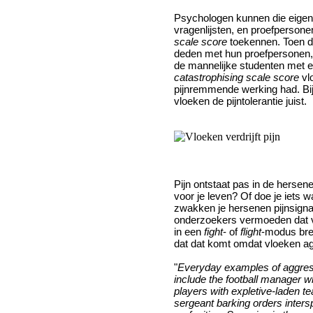
Psychologen kunnen die eige
vragenlijsten, en proefperson
scale score
toekennen. Toen d
deden met hun proefpersonen, 
de mannelijke studenten met 
catastrophising scale score
vl
pijnremmende werking had. Bi
vloeken de pijntolerantie juist.
Pijn ontstaat pas in de hersene
voor je leven? Of doe je iets w
zwakken je hersenen pijnsigna
onderzoekers vermoeden dat 
in een
fight
- of
flight
-modus bre
dat dat komt omdat vloeken a
"
Everyday examples of aggres
include the football manager w
players with expletive-laden tea
sergeant barking orders inters