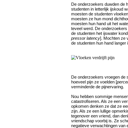
De onderzoekers duwden de h
studenten in letterlijk ijskoud 
moesten de studenten vloeken
moesten ze hun mond dichtho
moesten hun hand uit het water
teveel werd. De onderzoekers
de studenten het ijswater kond
pressor latency
]. Mochten ze 
de studenten hun hand langer in
De onderzoekers vroegen de 
hoeveel pijn ze voelden [
perce
verminderde de pijnervaring.
Nou hebben sommige mensen 
catastrofiseren. Als ze een ve
opkomen denken ze dat ze ee
zijn. Als ze een lullige opmer
tegenover een vriend, dan den
vriendschap voorbij is. Ze sc
negatieve verwachtingen van e