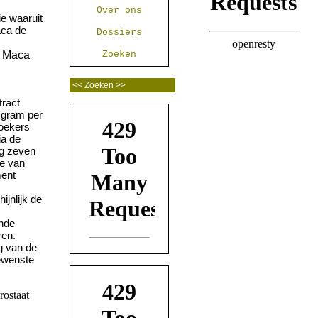
Over ons
e waaruit
aca de
Dossiers
Zoeken
tract
5 gram per
zoekers
ia de
ag zeven
ie van
ment
ijnlijk de
ende
ren.
g van de
gewenste