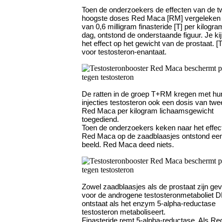
Toen de onderzoekers de effecten van de 
hoogste doses Red Maca [RM] vergeleken 
van 0,6 milligram finasteride [T] per kilogra
dag, ontstond de onderstaande figuur. Je kij
het effect op het gewicht van de prostaat. [T
voor testosteron-enantaat.
De ratten in de groep T+RM kregen met hu
injecties testosteron ook een dosis van tw
Red Maca per kilogram lichaamsgewicht
toegediend.
Toen de onderzoekers keken naar het effec
Red Maca op de zaadblaasjes ontstond ee
beeld. Red Maca deed niets.
Zowel zaadblaasjes als de prostaat zijn gev
voor de androgene testosteronmetaboliet 
ontstaat als het enzym 5-alpha-reductase
testosteron metaboliseert.
Finasteride remt 5-alpha-reductase. Als R