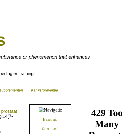
s
 substance or phenomenon that enhances
eding en training
nsupplementen
Kankerpreventie
prostaat
g;14(7-
Nieuws
Contact
n