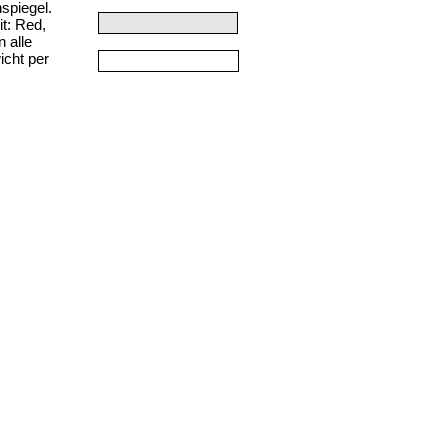
nspiegel.
t: Red,
 alle
icht per