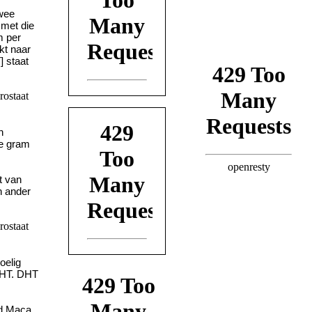
twee
met die
m per
kt naar
] staat
n
ee gram
t van
n ander
oelig
DHT. DHT
ed Maca