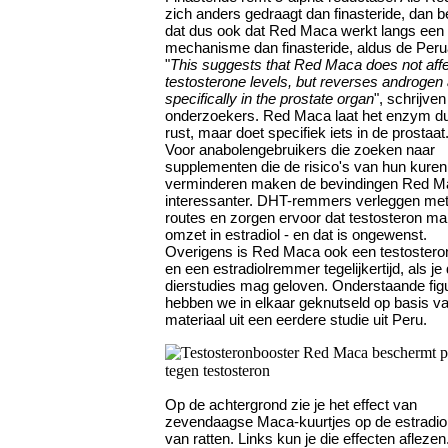
zich anders gedraagt dan finasteride, dan b
dat dus ook dat Red Maca werkt langs een
mechanisme dan finasteride, aldus de Per
"
This suggests that Red Maca does not aff
testosterone levels, but reverses androgen 
specifically in the prostate organ
", schrijven
onderzoekers. Red Maca laat het enzym d
rust, maar doet specifiek iets in de prostaat
Voor anabolengebruikers die zoeken naar
supplementen die de risico's van hun kuren
verminderen maken de bevindingen Red M
interessanter. DHT-remmers verleggen me
routes en zorgen ervoor dat testosteron ma
omzet in estradiol - en dat is ongewenst.
Overigens is Red Maca ook een testostero
en een estradiolremmer tegelijkertijd, als je
dierstudies mag geloven. Onderstaande fig
hebben we in elkaar geknutseld op basis v
materiaal uit een eerdere studie uit Peru.
Op de achtergrond zie je het effect van
zevendaagse Maca-kuurtjes op de estradiol
van ratten. Links kun je die effecten afleze