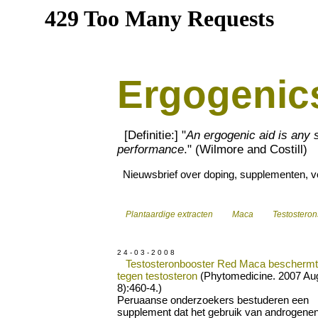
Ergogenic
[Definitie:] "
An ergogenic aid is any
performance
." (Wilmore and Costill)
Nieuwsbrief over doping, supplementen, vo
Plantaardige extracten
Maca
Testostero
2 4 - 0 3 - 2 0 0 8
Testosteronbooster Red Maca beschermt 
tegen testosteron
(Phytomedicine. 2007 Au
8):460-4.)
Peruaanse onderzoekers bestuderen een
supplement dat het gebruik van androgene