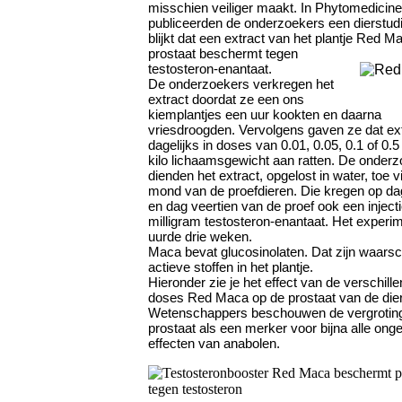
misschien veiliger maakt. In Phytomedicine
publiceerden de onderzoekers een dierstudi
blijkt dat een extract van het plantje Red M
prostaat beschermt tegen
testosteron-enantaat.
De onderzoekers verkregen het
extract doordat ze een ons
kiemplantjes een uur kookten en daarna
vriesdroogden. Vervolgens gaven ze dat ex
dagelijks in doses van 0.01, 0.05, 0.1 of 0.
kilo lichaamsgewicht aan ratten. De onder
dienden het extract, opgelost in water, toe v
mond van de proefdieren. Die kregen op d
en dag veertien van de proef ook een inject
milligram testosteron-enantaat. Het experi
uurde drie weken.
Maca bevat glucosinolaten. Dat zijn waarsch
actieve stoffen in het plantje.
Hieronder zie je het effect van de verschill
doses Red Maca op de prostaat van de die
Wetenschappers beschouwen de vergrotin
prostaat als een merker voor bijna alle on
effecten van anabolen.