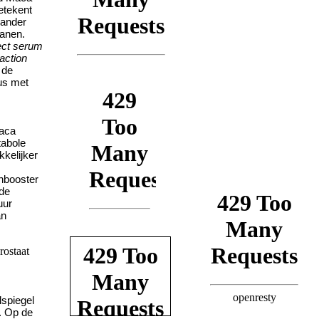
etekent
 ander
uanen.
ect serum
action
 de
us met
.
aca
tabole
kkelijker
nbooster
 de
uur
an
spiegel
n. Op de