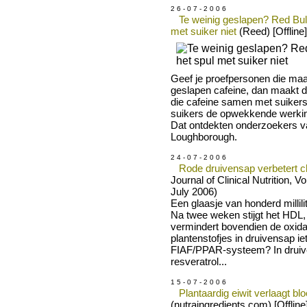
2 6 - 0 7 - 2 0 0 6
Te weinig geslapen? Red Bull
met suiker niet
(Reed) [Offline]
Geef je proefpersonen die maar
geslapen cafeine, dan maakt da
die cafeine samen met suikers
suikers de opwekkende werkin
Dat ontdekten onderzoekers va
Loughborough.
2 4 - 0 7 - 2 0 0 6
Rode druivensap verbetert c
Journal of Clinical Nutrition, V
July 2006)
Een glaasje van honderd millili
Na twee weken stijgt het HDL,
vermindert bovendien de oxid
plantenstofjes in druivensap ie
FIAF/PPAR-systeem? In druiv
resveratrol...
1 5 - 0 7 - 2 0 0 6
Plantaardig eiwit verlaagt bl
(nutraingredients.com) [Offline