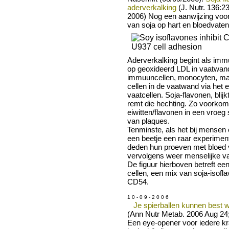
aderverkalking
(J. Nutr. 136:
2006) Nog een aanwijzing voor 
van soja op hart en bloedvaten
Aderverkalking begint als imm
op geoxideerd LDL in vaatwan
immuuncellen, monocyten, ma
cellen in de vaatwand via het 
vaatcellen. Soja-flavonen, blijk
remt die hechting. Zo voorkom
eiwitten/flavonen in een vroeg
van plaques.
Tenminste, als het bij mensen 
een beetje een raar experimen
deden hun proeven met bloed v
vervolgens weer menselijke vaa
De figuur hierboven betreft e
cellen, een mix van soja-isofla
CD54.
1 0 - 0 9 - 2 0 0 6
Je spierballen kunnen best 
(Ann Nutr Metab. 2006 Aug 24;
Een eye-opener voor iedere kr