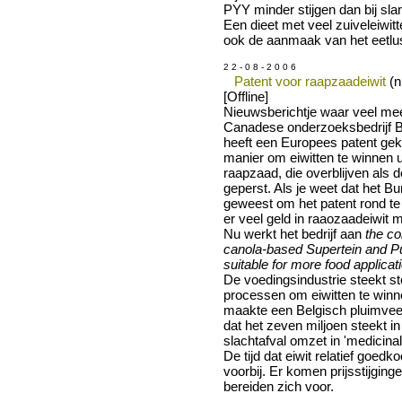
PYY minder stijgen dan bij sl
Een dieet met veel zuiveleiwit
ook de aanmaak van het eetlu
2 2 - 0 8 - 2 0 0 6
Patent voor raapzaadeiwit
(n
[Offline]
Nieuwsberichtje waar veel meer
Canadese onderzoeksbedrijf B
heeft een Europees patent ge
manier om eiwitten te winnen u
raapzaad, die overblijven als de 
geperst. Als je weet dat het Bu
geweest om het patent rond te 
er veel geld in raaozaadeiwit m
Nu werkt het bedrijf aan
the co
canola-based Supertein and P
suitable for more food applicat
De voedingsindustrie steekt s
processen om eiwitten te winn
maakte een Belgisch pluimvee
dat het zeven miljoen steekt i
slachtafval omzet in 'medicinale
De tijd dat eiwit relatief goedko
voorbij. Er komen prijsstijging
bereiden zich voor.