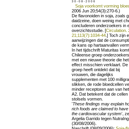
3 0 - 0 8 - 2 0 0 6
Soja voorkomt vorming bloed
2006 Jun 20;54(3):270-6.)
De flavonoiden in soja, zoals g
daidzeine, doen weinig met cho
concluderen onderzoekers in 
overzichtsstudie. [
Circulation.
21;113(7):1034-44
.] Toch zijn
aanwijzingen dat de consumpti
de kans op hartaanvallen verm
In het tijdschrift Maturitas kom
Chileense groep onderzoeker
met een nieuwe theorie die het
effect misschien verklaart. De
groep heeft ontdekt dat bij
vrouwen, die dagelijks
supplementen met 100 milligra
slikken, de rode bloedcellen 
minder receptoren aan van he
A2. Dat betekent dat de cellen
stolsels vormen.
'
These findings may explain h
rich foods are claimed to have 
the cardiovascular system
', z
Argelia Garrido tegen NutraIn
(30/08/2006).
Naschrift (08/09/2006):
Soja-f