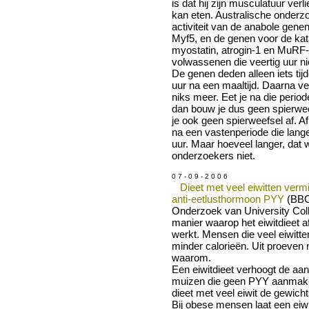
is dat hij zijn musculatuur verli
kan eten. Australische onderz
activiteit van de anabole gen
Myf5, en de genen voor de kat
myostatin, atrogin-1 en MuRF
volwassenen die veertig uur ni
De genen deden alleen iets tij
uur na een maaltijd. Daarna v
niks meer. Eet je na die period
dan bouw je dus geen spierwe
je ook geen spierweefsel af. A
na een vastenperiode die lange
uur. Maar hoeveel langer, dat 
onderzoekers niet.
0 7 - 0 9 - 2 0 0 6
Dieet met veel eiwitten vermi
anti-eetlusthormoon PYY
(BBC
Onderzoek van University Col
manier waarop het eiwitdieet a
werkt. Mensen die veel eiwitte
minder calorieën. Uit proeven 
waarom.
Een eiwitdieet verhoogt de aa
muizen die geen PYY aanmake
dieet met veel eiwit de gewich
Bij obese mensen laat een eiwi