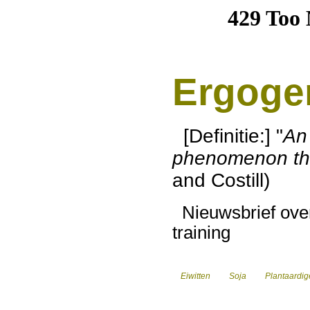
Ergoge
[Definitie:] "
An 
phenomenon th
and Costill)
Nieuwsbrief over
training
Eiwitten
Soja
Plantaardige