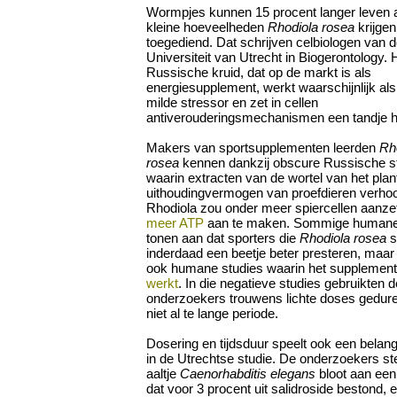
Wormpjes kunnen 15 procent langer leven 
kleine hoeveelheden
Rhodiola rosea
krijgen
toegediend. Dat schrijven celbiologen van 
Universiteit van Utrecht in Biogerontology. 
Russische kruid, dat op de markt is als
energiesupplement, werkt waarschijnlijk al
milde stressor en zet in cellen
antiverouderingsmechanismen een tandje h
Makers van sportsupplementen leerden
Rh
rosea
kennen dankzij obscure Russische st
waarin extracten van de wortel van het plant
uithoudingvermogen van proefdieren verho
Rhodiola zou onder meer spiercellen aanze
meer ATP
aan te maken. Sommige humane
tonen aan dat sporters die
Rhodiola rosea
s
inderdaad een beetje beter presteren, maar 
ook humane studies waarin het supplemen
werkt
. In die negatieve studies gebruikten d
onderzoekers trouwens lichte doses gedur
niet al te lange periode.
Dosering en tijdsduur speelt ook een belangr
in de Utrechtse studie. De onderzoekers st
aaltje
Caenorhabditis elegans
bloot aan een
dat voor 3 procent uit salidroside bestond, 