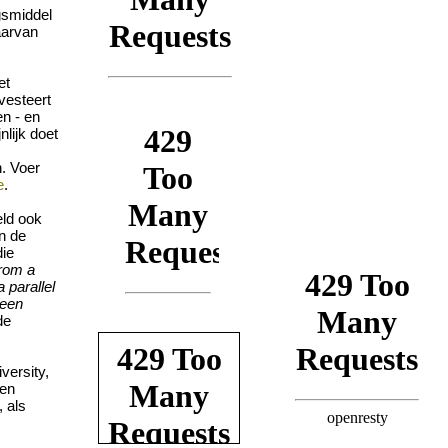
ngsmiddel
aarvan
et
vesteert
n - en
lijk doet
n. Voer
e
.
eld ook
n de
die
from a
 parallel
ween
de
versity,
een
, als