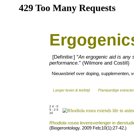
Ergogenic
[Definitie:] "
An ergogenic aid is any
performance
." (Wilmore and Costill)
Nieuwsbrief over doping, supplementen, vo
Langer leven & leefstijl
Plantaardige extracte
2 4 - 0
5 - 2 0
10
Rhodiola rosea
levensverlenger in dierstudi
(Biogerontology. 2009 Feb;10(1):27-42.)