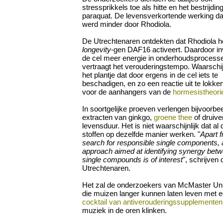
stressprikkels toe als hitte en het bestrijdi
paraquat. De levensverkortende werking d
werd minder door Rhodiola.
De Utrechtenaren ontdekten dat Rhodiola h
longevity
-gen DAF16 activeert. Daardoor in
de cel meer energie in onderhoudsprocesse
vertraagt het verouderingstempo. Waarschijn
het plantje dat door ergens in de cel iets te
beschadigen, en zo een reactie uit te lokke
voor de aanhangers van de
hormesistheori
In soortgelijke proeven verlengen bijvoorbe
extracten van ginkgo,
groene thee
of druive
levensduur. Het is niet waarschijnlijk dat al 
stoffen op dezelfde manier werken. "
Apart 
search for responsible single components, a
approach aimed at identifying synergy bet
single compounds is of interest
", schrijven 
Utrechtenaren.
Het zal de onderzoekers van McMaster Uni
die muizen langer kunnen laten leven met 
cocktail van antiverouderingssupplementen
muziek in de oren klinken.