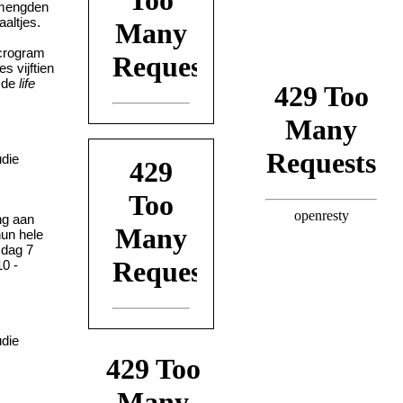
 mengden
altjes.
icrogram
s vijftien
d de
life
ng aan
hun hele
 dag 7
0 -