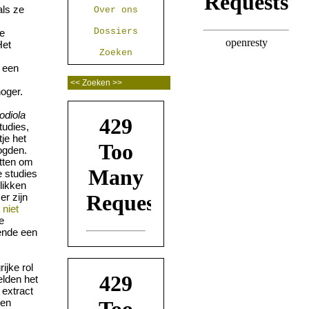
als ze
Over ons
Dossiers
de
Het
Zoeken
s een
oger.
odiola
udies,
je het
ogden.
tten om
 studies
likken
er zijn
t
niet
e
ende een
ijke rol
elden het
 extract
een