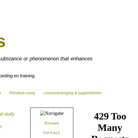
s
 substance or phenomenon that enhances
eding en training
n
Rhodiola rosea
Levensverlenging & supplementen
Nieuws
e
Contact