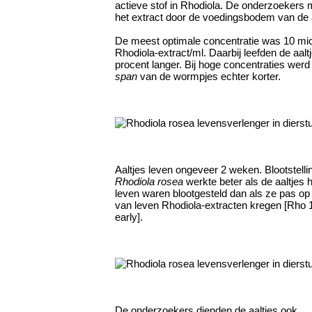
actieve stof in Rhodiola. De onderzoekers
het extract door de voedingsbodem van de a
De meest optimale concentratie was 10 m
Rhodiola-extract/ml. Daarbij leefden de aaltje
procent langer. Bij hoge concentraties wer
span
van de wormpjes echter korter.
Aaltjes leven ongeveer 2 weken. Blootstelli
Rhodiola rosea
werkte beter als de aaltjes 
leven waren blootgesteld dan als ze pas op
van leven Rhodiola-extracten kregen [Rho 1
early].
De onderzoekers dienden de aaltjes ook