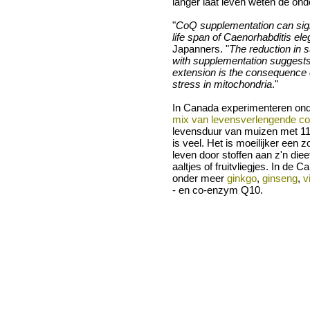
langer laat leven weten de ond
"
CoQ supplementation can sign
life span of Caenorhabditis el
Japanners. "
The reduction in 
with supplementation suggests 
extension is the consequence 
stress in mitochondria
."
In Canada experimenteren on
mix van levensverlengende c
levensduur van muizen met 11 
is veel. Het is moeilijker een z
leven door stoffen aan z'n die
aaltjes of fruitvliegjes. In de 
onder meer
ginkgo
,
ginseng
,
v
- en co-enzym Q10.