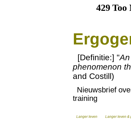
Ergoge
[Definitie:] "
An 
phenomenon th
and Costill)
Nieuwsbrief over
training
Langer leven
Langer leven & 