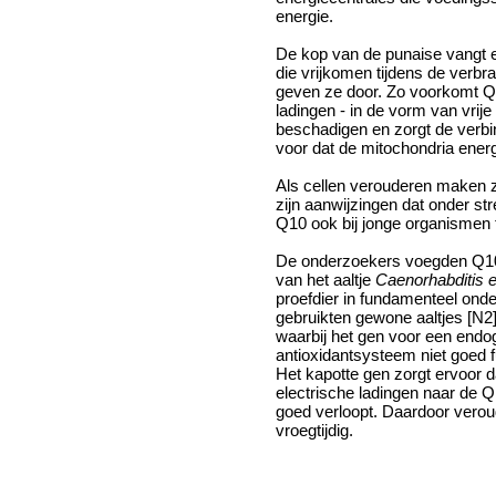
energie.
De kop van de punaise vangt e
die vrijkomen tijdens de verb
geven ze door. Zo voorkomt Q1
ladingen - in de vorm van vrije 
beschadigen en zorgt de verbind
voor dat de mitochondria ener
Als cellen verouderen maken 
zijn aanwijzingen dat onder s
Q10 ook bij jonge organismen t
De onderzoekers voegden Q10
van het aaltje
Caenorhabditis 
proefdier in fundamenteel on
gebruikten gewone aaltjes [N2]
waarbij het gen voor een end
antioxidantsysteem niet goed f
Het kapotte gen zorgt ervoor 
electrische ladingen naar de 
goed verloopt. Daardoor verou
vroegtijdig.