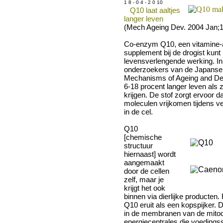
1 8 - 0 4 - 2 0 10
Q10 laat aaltjes
langer leven
(Mech Ageing Dev. 2004 Jan;1
Co-enzym Q10, een vitamine-ac
supplement bij de drogist kunt
levensverlengende werking. I
onderzoekers van de Japanse T
Mechanisms of Ageing and Dev
6-18 procent langer leven als
krijgen. De stof zorgt ervoor 
moleculen vrijkomen tijdens 
in de cel.
Q10
[chemische
structuur
hiernaast] wordt
aangemaakt
door de cellen
zelf, maar je
krijgt het ook
binnen via dierlijke producten. 
Q10 eruit als een kopspijker. D
in de membranen van de mitoch
energiecentrales die voedingss