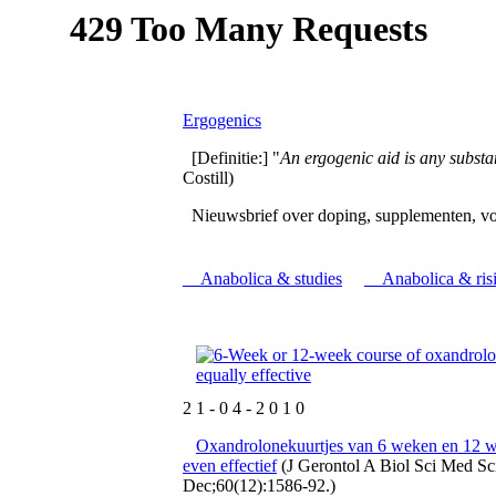
Ergogenics
[Definitie:] "
An ergogenic aid is any subs
Costill)
Nieuwsbrief over doping, supplementen, vo
Anabolica & studies
Anabolica & risi
2 1 - 0 4 - 2 0 1 0
Oxandrolonekuurtjes van 6 weken en 12 
even effectief
(J Gerontol A Biol Sci Med Sc
Dec;60(12):1586-92.)