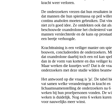
kracht weer verloren.
De onderzoekers vrezen dat hun resultaten 
dat mannen die hun spiermassa op peil will
continu anabolen moeten gebruiken. Dat vin
niet zo'n goed idee. Ze ontdekten ook dat als
beschouwde oxandrolone het cholesterol van
mannen verslechterde en de kans op prostaa
een beetje verhoogde.
Krachttraining is een veiliger manier om spie
bouwen, concludeerden de onderzoekers. Mi
dat oxandrolone daarbij toch een rol kan spe
dan in de vorm van kortere en dus veiliger ku
Maar werken die kuurtjes wel? Dat is de vra
onderzoekers met deze studie wilden beantw
Het antwoord op die vraag is 'ja'. De tabel h
vat samen welke veranderingen in kracht en
lichaamssamenstelling de onderzoekers na 6
weken bij hun proefpersonen vonden. De wi
weken is duidelijk. Nog eens 6 weken kuren
voor nauwelijks meer winst.