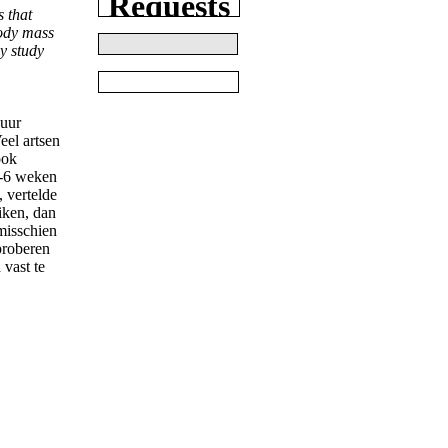
s that
body mass
y study
kuur
el artsen
ook
4-6 weken
, vertelde
iken, dan
 misschien
 proberen
vast te