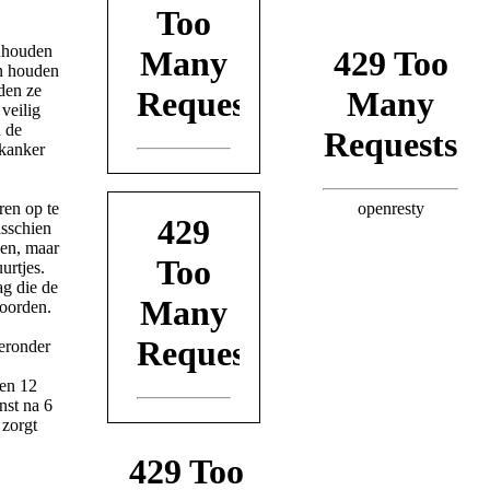
inhouden
en houden
den ze
 veilig
 de
tkanker
ren op te
sschien
len, maar
urtjes.
ag die de
oorden.
ieronder
 en 12
nst na 6
 zorgt