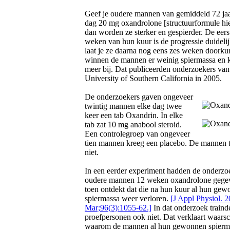
Geef je oudere mannen van gemiddeld 72 jaa
dag 20 mg oxandrolone [structuurformule hi
dan worden ze sterker en gespierder. De eers
weken van hun kuur is de progressie duideli
laat je ze daarna nog eens zes weken doorku
winnen de mannen er weinig spiermassa en 
meer bij. Dat publiceerden onderzoekers van
University of Southern California in 2005.
De onderzoekers gaven ongeveer
twintig mannen elke dag twee
keer een tab Oxandrin. In elke
tab zat 10 mg anabool steroid.
Een controlegroep van ongeveer
tien mannen kreeg een placebo. De mannen 
niet.
In een eerder experiment hadden de onderzo
oudere mannen 12 weken oxandrolone gege
toen ontdekt dat die na hun kuur al hun ge
spiermassa weer verloren.
[J Appl Physiol. 
Mar;96(3):1055-62.]
In dat onderzoek traind
proefpersonen ook niet. Dat verklaart waarsch
waarom de mannen al hun gewonnen spierm