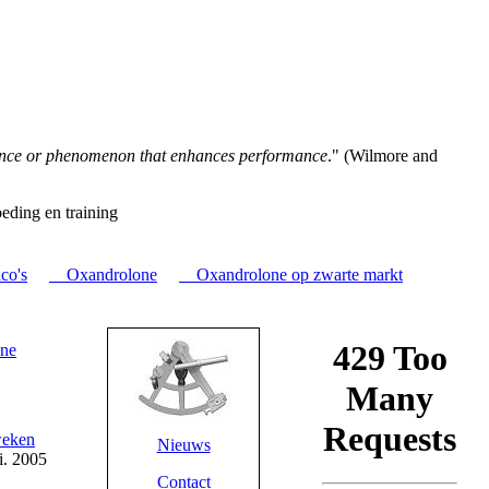
tance or phenomenon that enhances performance
." (Wilmore and
eding en training
co's
Oxandrolone
Oxandrolone op zwarte markt
weken
Nieuws
i. 2005
Contact