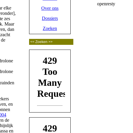
r elke
Over ons
eronder],
Dossiers
te zes
jk. Maar
Zoeken
ren, dan
kracht
 de
trainden
ekers
ven, en
wonnen
2004
en de
ijnlijk
assa en