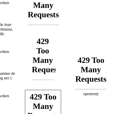
 de
lean
etmassa.
lk:
waarmee de
og net 1