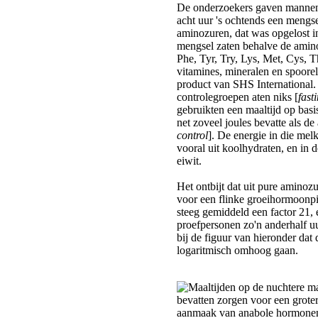
De onderzoekers gaven mannen
acht uur 's ochtends een mengs
aminozuren, dat was opgelost in
mengsel zaten behalve de amino
Phe, Tyr, Try, Lys, Met, Cys, 
vitamines, mineralen en spoore
product van SHS International.
controlegroepen aten niks [
fast
gebruikten een maaltijd op bas
net zoveel joules bevatte als d
control
]. De energie in die me
vooral uit koolhydraten, en in d
eiwit.
Het ontbijt dat uit pure aminoz
voor een flinke groeihormoonpi
steeg gemiddeld een factor 21, 
proefpersonen zo'n anderhalf 
bij de figuur van hieronder dat
logaritmisch omhoog gaan.