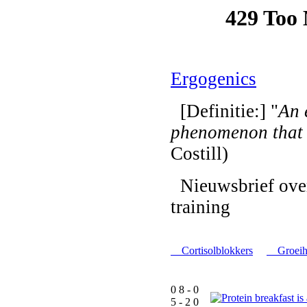
Ergogenics
[Definitie:] "
An 
phenomenon that
Costill)
Nieuwsbrief over
training
Cortisolblokkers
Groeih
0 8 - 0
5 - 2 0