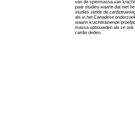
van de spiermassa van krachts
paar studies waarin dat niet het
studies stelde de cardiotraining
als in het Canadese onderzoek
waarin krachttrainende proef
massa opbouwden als ze ook a
cardio deden.