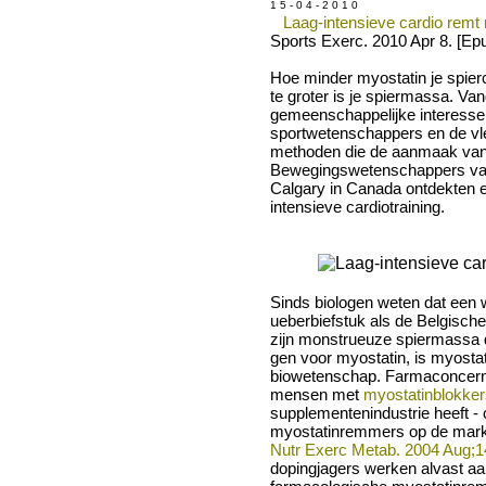
1 5 - 0 4 - 2 0 1 0
Laag-intensieve cardio remt
Sports Exerc. 2010 Apr 8. [Epu
Hoe minder myostatin je spie
te groter is je spiermassa. Va
gemeenschappelijke interesse
sportwetenschappers en de vle
methoden die de aanmaak van 
Bewegingswetenschappers van
Calgary in Canada ontdekten e
intensieve cardiotraining.
Sinds biologen weten dat een
ueberbiefstuk als de Belgische
zijn monstrueuze spiermassa 
gen voor myostatin, is myostat
biowetenschap. Farmaconcern
mensen met
myostatinblokker
supplementenindustrie heeft - 
myostatinremmers op de mark
Nutr Exerc Metab. 2004 Aug;14
dopingjagers werken alvast aa