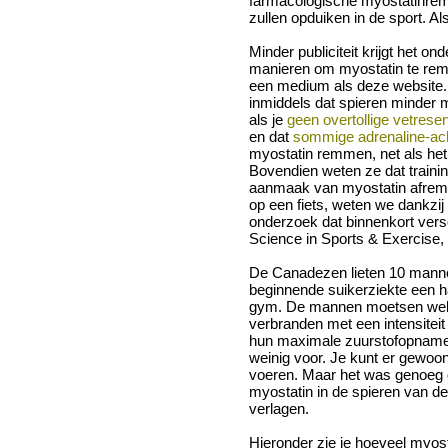
farmacologische myostatinremm
zullen opduiken in de sport. Als
Minder publiciteit krijgt het on
manieren om myostatin te rem
een medium als deze website.
inmiddels dat spieren minder
als je
geen overtollige vetrese
en dat
sommige adrenaline-ach
myostatin remmen, net als he
Bovendien weten ze dat traini
aanmaak van myostatin afremt
op een fiets, weten we dankzi
onderzoek dat binnenkort versc
Science in Sports & Exercise, 
De Canadezen lieten 10 mann
beginnende suikerziekte een hal
gym. De mannen moetsen weke
verbranden met een intensitei
hun maximale zuurstofopname. D
weinig voor. Je kunt er gewoon
voeren. Maar het was genoe
myostatin in de spieren van d
verlagen.
Hieronder zie je hoeveel myos