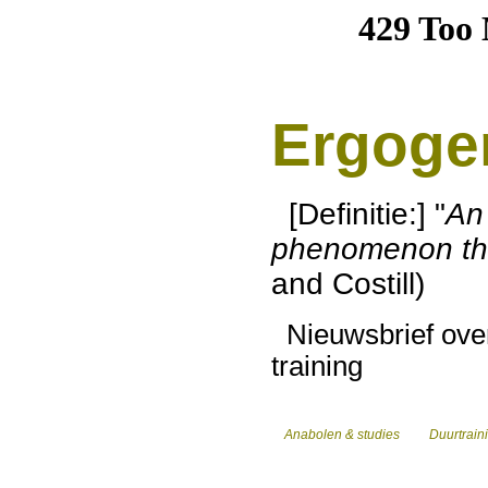
Ergoge
[Definitie:] "
An 
phenomenon th
and Costill)
Nieuwsbrief over
training
Anabolen & studies
Duurtraini