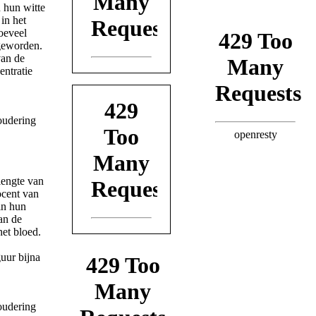
 hun witte
in het
hoeveel
 geworden.
van de
ntratie
lengte van
ocent van
in hun
an de
het bloed.
guur bijna