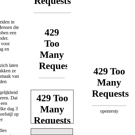
riden in
Mensen die
ebben een
nder.
 voor
ng en
zich laten
akken ze
anmaak van
uden
elijkheid
veren. Dat
 een
elke dag 3
eefstijl op
er
dies