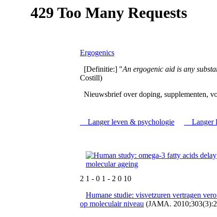
Ergogenics
[Definitie:] "
An ergogenic aid is any subs
Costill)
Nieuwsbrief over doping, supplementen, vo
Langer leven & psychologie
Langer le
2 1 - 0 1 - 2 0 10
Humane studie: visvetzuren vertragen ver
op moleculair niveau
(JAMA. 2010;303(3):2