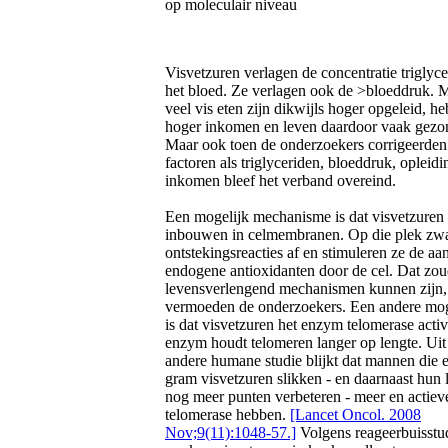
Visvetzuren verlagen de concentratie triglyce
het bloed. Ze verlagen ook de >bloeddruk. 
veel vis eten zijn dikwijls hoger opgeleid, h
hoger inkomen en leven daardoor vaak gezo
Maar ook toen de onderzoekers corrigeerden
factoren als triglyceriden, bloeddruk, opleidi
inkomen bleef het verband overeind.
Een mogelijk mechanisme is dat visvetzuren 
inbouwen in celmembranen. Op die plek zw
ontstekingsreacties af en stimuleren ze de a
endogene antioxidanten door de cel. Dat zo
levensverlengend mechanismen kunnen zijn,
vermoeden de onderzoekers. Een andere mog
is dat visvetzuren het enzym telomerase acti
enzym houdt telomeren langer op lengte. Uit
andere humane studie blijkt dat mannen die 
gram visvetzuren slikken - en daarnaast hun l
nog meer punten verbeteren - meer en actiev
telomerase hebben.
[Lancet Oncol. 2008
Nov;9(11):1048-57.]
Volgens reageerbuisstu