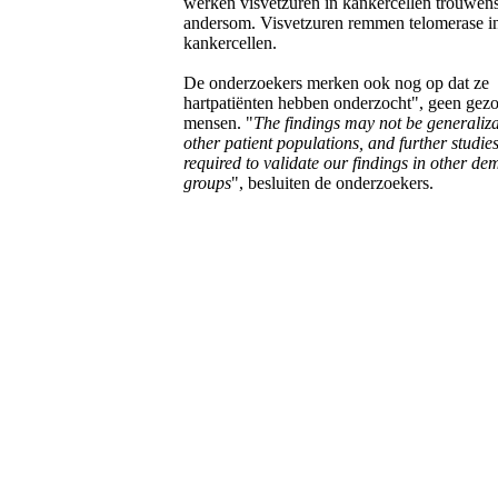
werken visvetzuren in kankercellen trouwens
andersom. Visvetzuren remmen telomerase i
kankercellen.
De onderzoekers merken ook nog op dat ze
hartpatiënten hebben onderzocht", geen gez
mensen. "
The findings may not be generaliza
other patient populations, and further studie
required to validate our findings in other d
groups
", besluiten de onderzoekers.