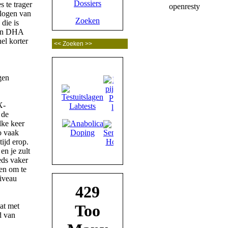
Dossiers
s te trager
ologen van
Zoeken
die is
 en DHA
el korter
X-
 de
lke keer
zo vaak
tijd erop.
en je zult
eds vaker
len om te
niveau
at met
d van