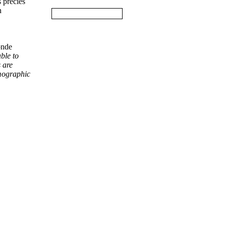
 precies
n
onde
ble to
s are
emographic