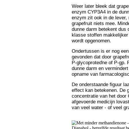
Weer later bleek dat grapef
enzym CYP3A4 in de dunn
enzym zit ook in de lever,
grapefruit niets mee. Min
dunne darm betekent dus d
klasse stoffen makkelijker
wordt opgenomen.
Ondertussen is er nog een
gevonden dat door grapefr
P-glycoproteďne of P-gp. P
dunne darm en vermindert
opname van farmacologisc
De onderstaande figuur laa
effect kan betekenen. De g
concentratie van het doo
afgevoerde medicijn lovas
van veel water - of veel gr