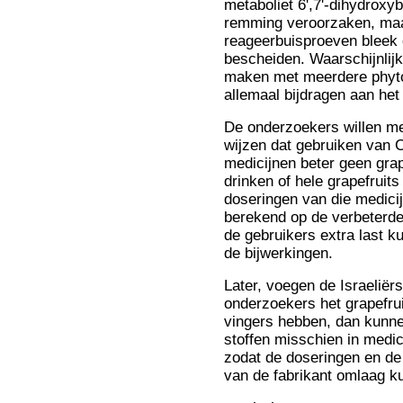
metaboliet 6',7'-dihydroxy
remming veroorzaken, maa
reageerbuisproeven bleek 
bescheiden. Waarschijnlij
maken met meerdere phyto
allemaal bijdragen aan het 
De onderzoekers willen me
wijzen dat gebruiken van
medicijnen beter geen gra
drinken of hele grapefruit
doseringen van die medicij
berekend op de verbeterd
de gebruikers extra last k
de bijwerkingen.
Later, voegen de Israeliërs
onderzoekers het grapefrui
vingers hebben, dan kunne
stoffen misschien in medi
zodat de doseringen en de
van de fabrikant omlaag k