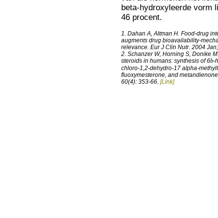
beta-hydroxyleerde vorm l
46 procent.
1. Dahan A, Altman H.
Food-drug inte
augments drug bioavailability-mech
relevance.
Eur J Clin Nutr. 2004 Jan;
2. Schanzer W, Horning S, Donike M
steroids in humans: synthesis of 6
b
-
chloro-1,2-dehydro-17 alpha-methylt
fluoxymesterone, and metandienone
60(4): 353-66.
[Link]