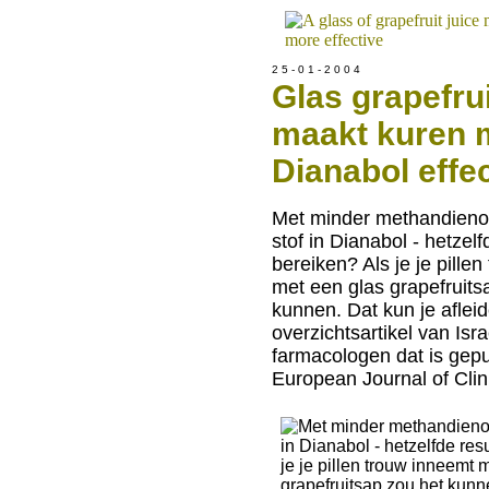
2 5 - 0 1 - 2 0 0 4
Glas grapefru
maakt kuren 
Dianabol effe
Met minder methandienon
stof in Dianabol - hetzelf
bereiken? Als je je pille
met een glas grapefruits
kunnen. Dat kun je afleid
overzichtsartikel van Isr
farmacologen dat is gepu
European Journal of Clini