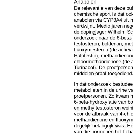
Anabolen
De relevantie van deze pub
chemische sport is dat ook
anabolen via CYP3A4 uit h
verdwijnt. Medio jaren neg
de dopingjager Wilhelm S
onderzoek naar de 6-beta-
testosteron, boldenon, met
fluoxymesteron (de actieve
Halotestin), methandienon
chloormethandienone (de ac
Turinabol). De proefperso
middelen oraal toegediend
In dat onderzoek bestudee
metabolieten in de urine v
proefpersonen. Zo kwam hi
6-beta-hydroxylatie van bo
en methyltestosteron weini
voor de afbraak van 4-chl
methandienone en fluoxym
degelijk belangrijk was. H
van die hormonen het licha