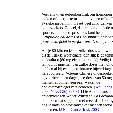
Veel enzymen gebruiken zink om hormonen 
maken of energie te maken uit vetten of kool
Fysieke inspanning vraagt veel zink, denken
onderzoekers. Zoveel, dat je door suppletie 
sporters aan betere prestaties kunt helpen.
"
Physiological doses of zinc supplementatio
prove beneficial to performance
", schrijven 
Als je 80 kilo en je net zulke doses zink wil
als de Turkse worstelaars, dan slik je dageli
zinksulfaat [80 mg elementair zink]. Veilig is
langdurig innemen van zulke doses niet. On
hebben al bij een lagere inname bijwerkinge
gerapporteerd. Volgens Chinese onderzoekers
bijvoorbeeld een dagelijkse dosis van 50 mg 
mensen al binnen een paar weken de
cholesterolspiegel verslechteren.
[Wei Sheng 
2004 Nov;33(6):727-31.]
De Amerikaanse
epidemiologen Walter Willett en Ed Giovann
ontdekten dat suppletie met meer dan 100 mg
dag je kans op prostaatkanker met een factor 
toenemen.
[J Natl Cancer Inst. 2003 Jul