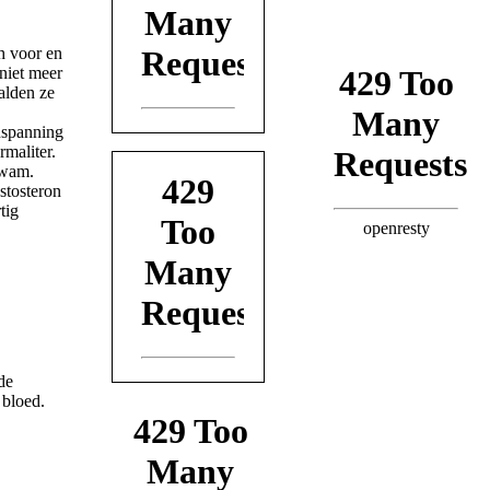
h voor en
 niet meer
alden ze
nspanning
maliter.
kwam.
estosteron
tig
de
 bloed.