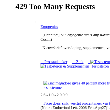
Ergogenics
[Definitie:] "
An ergogenic aid is any subs
Costill)
Nieuwsbrief over doping, supplementen, vo
Prostaatkanker
Zink
Testosteron
2 6 - 1 0 - 2 0 0 9
Fikse dosis zink: veertig procent meer vrij 
(Neuro Endocrinol Lett. 2006 Feb-Apr;27(1-