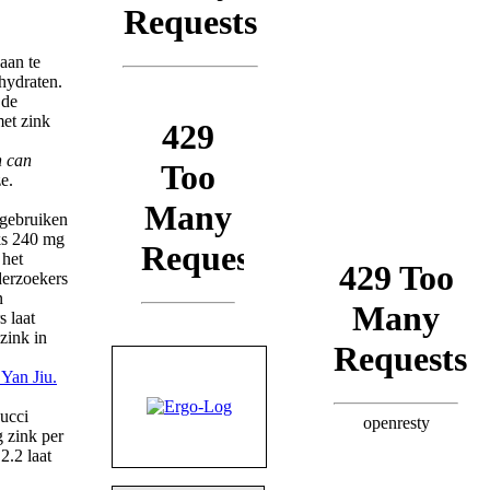
aan te
hydraten.
 de
met zink
n can
ze.
t gebruiken
jks 240 mg
 het
derzoekers
n
 laat
zink in
Yan Jiu.
ucci
 zink per
2.2 laat