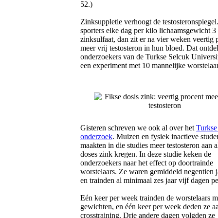
52.)
Zinksuppletie verhoogt de testosteronspiegel
sporters elke dag per kilo lichaamsgewicht 3
zinksulfaat, dan zit er na vier weken veertig 
meer vrij testosteron in hun bloed. Dat ontde
onderzoekers van de Turkse Selcuk Universi
een experiment met 10 mannelijke worstelaar
Gisteren schreven we ook al over het
Turkse
onderzoek
. Muizen en fysiek inactieve stude
maakten in die studies meer testosteron aan al
doses zink kregen. In deze studie keken de
onderzoekers naar het effect op doortrainde
worstelaars. Ze waren gemiddeld negentien j
en trainden al minimaal zes jaar vijf dagen p
Eén keer per week trainden de worstelaars m
gewichten, en één keer per week deden ze a
crosstraining. Drie andere dagen volgden ze