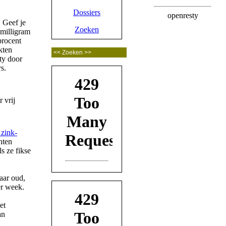
Dossiers
. Geef je
Zoeken
 milligram
procent
kten
ty door
s.
 zink-
nten
s ze fikse
aar oud,
er week.
et
an