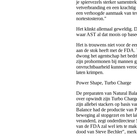
je spiervezels sterker samentr
vetverbranding en een krachtig
een verhoogde aanmaak van tes
nortestosteron."
Het klinkt allemaal geweldig.
waar AST al dat moois op basee
Het is trouwens niet voor de ee
aan de stok heeft met de FDA. 
dwong het agentschap het bedri
zijn prohormonen bij mannen 
onvruchtbaarheid kunnen veroor
laten krimpen.
Power Shape, Turbo Charge
De preparaten van Natural Bal
over opwindt zijn Turbo Charg
zijn allebei stackers op basis v
Balance had de productie van 
beweging al stopgezet en het l
veranderd, zegt onderdirecteur 
van de FDA zal wel iets te ma
dood van Steve Bechler", merkt