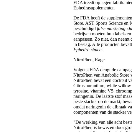
FDA treedt op tegen fabrikante
Ephedrasupplementen
De FDA heeft de supplemente
Store, AST Sports Science en 
beschuldigd
false marketing cl
bedrijven moeten hun labels en
aanpassen. Zo niet, dan neemt
in beslag. Alle producten bevat
Ephedra sinica
.
NitroPhen, Rage
Volgens FDA deugt de campagn
NitroPhen van Anabolic Store 
NitroPhen bevat een cocktail 
Citrus aurantium, white willow
tyrosine, vitamine V5, chroomp
naringenin. De laatste stof ma
beste stacker op de markt, bewe
omdat naringenin de afbraak va
componenten van de stacker ver
"De werking van alle acht best
NitroPhen is bewezen door gro