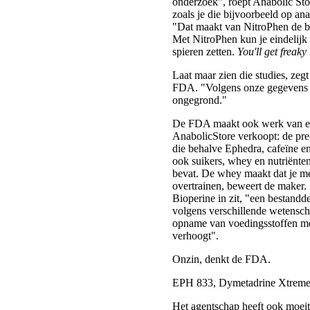
onderzoek", roept Anabolic Stor
zoals je die bijvoorbeeld op ana
"Dat maakt van NitroPhen de be
Met NitroPhen kun je eindelijk 
spieren zetten.
You'll get freaky
Laat maar zien die studies, zeg
FDA. "Volgens onze gegevens z
ongegrond."
De FDA maakt ook werk van ee
AnabolicStore verkoopt: de pr
die behalve Ephedra, cafeïne e
ook suikers, whey en nutriënten
bevat. De whey maakt dat je me
overtrainen, beweert de maker.
Bioperine in zit, "een bestandd
volgens verschillende wetensch
opname van voedingsstoffen me
verhoogt".
Onzin, denkt de FDA.
EPH 833, Dymetadrine Xtreme
Het agentschap heeft ook moei