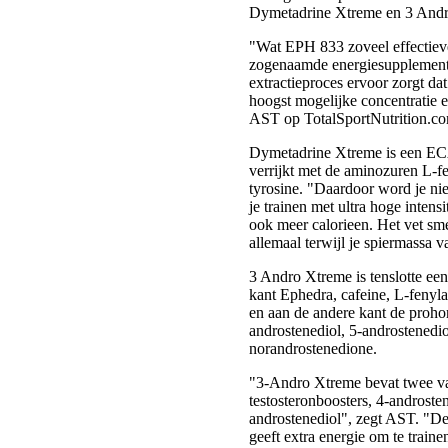
Dymetadrine Xtreme en 3 And
"Wat EPH 833 zoveel effectiev
zogenaamde energiesupplemente
extractieproces ervoor zorgt da
hoogst mogelijke concentratie e
AST op TotalSportNutrition.c
Dymetadrine Xtreme is een ECA
verrijkt met de aminozuren L-f
tyrosine. "Daardoor word je nie
je trainen met ultra hoge intensi
ook meer calorieen. Het vet sm
allemaal terwijl je spiermassa 
3 Andro Xtreme is tenslotte een
kant Ephedra, cafeine, L-fenyla
en aan de andere kant de proh
androstenediol, 5-androstenedio
norandrostenedione.
"3-Andro Xtreme bevat twee va
testosteronboosters, 4-androste
androstenediol", zegt AST. "D
geeft extra energie om te traine