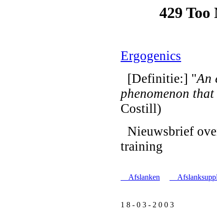
Ergogenics
[Definitie:] "
An 
phenomenon that
Costill)
Nieuwsbrief over
training
Afslanken
Afslanksupp
1 8 - 0 3 - 2 0 0 3