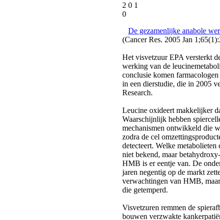
2 0 1
0
De gezamenlijke anabole w
(Cancer Res. 2005 Jan 1;65(1):
Het visvetzuur EPA versterkt d
werking van de leucinemetabol
conclusie komen farmacologen 
in een dierstudie, die in 2005 
Research.
Leucine oxideert makkelijker 
Waarschijnlijk hebben spiercel
mechanismen ontwikkeld die w
zodra de cel omzettingsproduct
detecteert. Welke metabolieten d
niet bekend, maar betahydroxy
HMB is er eentje van. De ond
jaren negentig op de markt zet
verwachtingen van HMB, maar 
die getemperd.
Visvetzuren remmen de spierafbr
bouwen verzwakte kankerpatiën