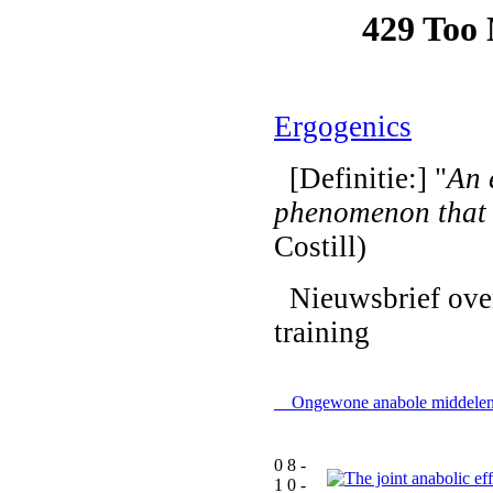
Ergogenics
[Definitie:] "
An 
phenomenon that
Costill)
Nieuwsbrief over
training
Ongewone anabole middelen
0 8 -
1 0 -