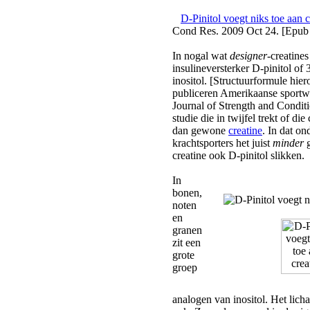
D-Pinitol voegt niks toe aan c
Cond Res. 2009 Oct 24. [Epub a
In nogal wat
designer
-creatine
insulineversterker D-pinitol of
inositol. [Structuurformule hie
publiceren Amerikaanse sportw
Journal of Strength and Condit
studie die in twijfel trekt of di
dan gewone
creatine
. In dat o
krachtsporters het juist
minder
g
creatine ook D-pinitol slikken.
In
bonen,
noten
en
granen
zit een
grote
groep
analogen van inositol. Het lich