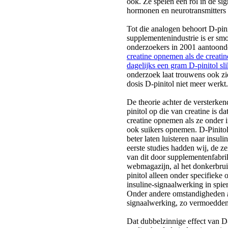
ook. Ze spelen een rol in de si
hormonen en neurotransmitters 
Tot die analogen behoort D-pin
supplementenindustrie is er smo
onderzoekers in 2001 aantoond
creatine opnemen als de creati
dagelijks een gram D-pinitol sl
onderzoek laat trouwens ook z
dosis D-pinitol niet meer werkt.
De theorie achter de versterke
pinitol op die van creatine is da
creatine opnemen als ze onder 
ook suikers opnemen. D-Pinitol
beter laten luisteren naar insul
eerste studies hadden wij, de ze
van dit door supplementenfabri
webmagazijn, al het donkerbru
pinitol alleen onder specifieke
insuline-signaalwerking in spier
Onder andere omstandigheden
signaalwerking, zo vermoedden
Dat dubbelzinnige effect van D-