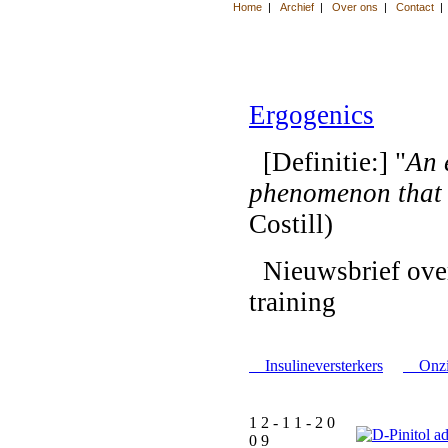
Ergogenics
[Definitie:] "
An 
phenomenon that
Costill)
Nieuwsbrief over
training
Insulineversterkers
Onzi
1 2 - 1 1 - 2 0
0 9