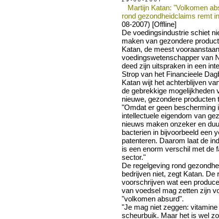
Martijn Katan: "Volkomen ab
rond gezondheidclaims remt in
08-2007) [Offline]
De voedingsindustrie schiet ni
maken van gezondere producten
Katan, de meest vooraanstaa
voedingswetenschapper van N
deed zijn uitspraken in een in
Strop van het Financieele Dag
Katan wijt het achterblijven va
de gebrekkige mogelijkheden 
nieuwe, gezondere producten t
"Omdat er geen bescherming i
intellectuele eigendom van gez
nieuws maken onzeker en duur"
bacterien in bijvoorbeeld een 
patenteren. Daarom laat de indu
is een enorm verschil met de 
sector."
De regelgeving rond gezondhe
bedrijven niet, zegt Katan. De 
voorschrijven wat een produce
van voedsel mag zetten zijn v
"volkomen absurd".
"Je mag niet zeggen: vitamin
scheurbuik. Maar het is wel z