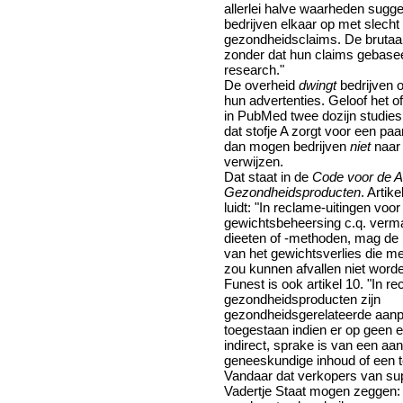
allerlei halve waarheden sugge
bedrijven elkaar op met slech
gezondheidsclaims. De brutaal
zonder dat hun claims gebasee
research."
De overheid
dwingt
bedrijven o
hun advertenties. Geloof het of
in PubMed twee dozijn studies l
dat stofje A zorgt voor een paa
dan mogen bedrijven
niet
naar 
verwijzen.
Dat staat in de
Code voor de A
Gezondheidsproducten
. Artik
luidt: "In reclame-uitingen voo
gewichtsbeheersing c.q. verm
dieeten of -methoden, mag de 
van het gewichtsverlies die me
zou kunnen afvallen niet word
Funest is ook artikel 10. "In r
gezondheidsproducten zijn
gezondheidsgerelateerde aanpr
toegestaan indien er op geen en
indirect, sprake is van een aan
geneeskundige inhoud of een t
Vandaar dat verkopers van su
Vadertje Staat mogen zeggen: