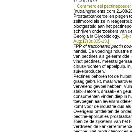
3 1 - 0 8 - 2 0 0 7
Commercieel pectinepoeder 
(nutraingredients.com 21/08/2
Prostaatkankercellen plegen to
zelfmoord als ze in reageerbu
blootgesteld aan het pectinep
schrijven onderzoekers van de
Georgia in Glycobiology.
[Glyc
Aug;17(8):805-19.]
FPP of
fractionated pectin po
handel. De voedingsindustrie 
van pectines als geleermiddel e
vindt pectines, meestal gemaak
citrusvruchten of appelpulp, in
zuivelproducten.
Pectines behoren tot de hulpsto
graag gebruikt, maar waarov
vervelend gevoel hebben. Vul
stabilisatoren, smaak- en geurs
consumenten vinden diep in hun
toevoegen aan levensmiddele
komt voor de industrie dus als
Overigens ontdekten de onderz
pectine-applicaties prostaatkan
Toen ze de zijketens van het 
verdween de kankerremmende
pectine. Het productieproces e