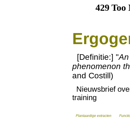
Ergoge
[Definitie:] "
An 
phenomenon th
and Costill)
Nieuwsbrief over
training
Plantaardige extracten
Functio