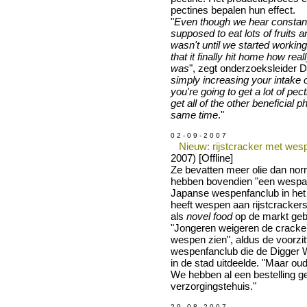
pectines bepalen hun effect.
"
Even though we hear constant
supposed to eat lots of fruits a
wasn't until we started workin
that it finally hit home how real
was
", zegt onderzoeksleider 
simply increasing your intake o
you're going to get a lot of pec
get all of the other beneficial 
same time
."
0 2 - 0 9 - 2 0 0 7
Nieuw: rijstcracker met wes
2007) [Offline]
Ze bevatten meer olie dan nor
hebben bovendien "een wespa
Japanse wespenfanclub in he
heeft wespen aan rijstcracker
als
novel food
op de markt geb
"Jongeren weigeren de cracker
wespen zien", aldus de voorzit
wespenfanclub die de Digger
in de stad uitdeelde. "Maar oud
We hebben al een bestelling 
verzorgingstehuis."
2 9 - 0 8 - 2 0 0 7