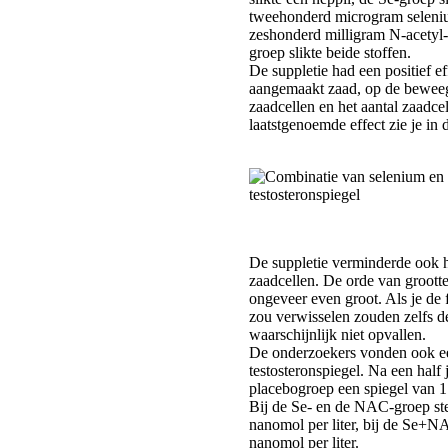
tweehonderd microgram selen
zeshonderd milligram N-acety
groep slikte beide stoffen.
De suppletie had een positief e
aangemaakt zaad, op de beweeg
zaadcellen en het aantal zaadce
laatstgenoemde effect zie je in 
De suppletie verminderde ook h
zaadcellen. De orde van groott
ongeveer even groot. Als je de f
zou verwisselen zouden zelfs d
waarschijnlijk niet opvallen.
De onderzoekers vonden ook ee
testosteronspiegel. Na een half 
placebogroep een spiegel van 17
Bij de Se- en de NAC-groep ste
nanomol per liter, bij de Se+NA
nanomol per liter.