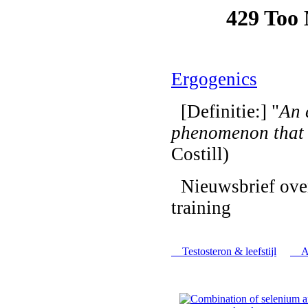
Ergogenics
[Definitie:] "
An 
phenomenon that
Costill)
Nieuwsbrief over
training
Testosteron & leefstijl
Am