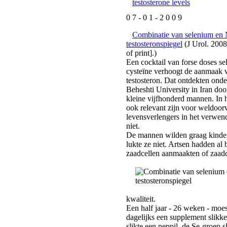
0 7 - 0 1 - 2 0 0 9
Combinatie van selenium en
testosteronspiegel
(J Urol. 200
of print].)
Een cocktail van forse doses s
cysteïne verhoogt de aanmaak 
testosteron. Dat ontdekten ond
Beheshti University in Iran doo
kleine vijfhonderd mannen. In h
ook relevant zijn voor weldoor
levensverlengers in het verwe
niet.
De mannen wilden graag kinder
lukte ze niet. Artsen hadden al 
zaadcellen
aanmaakten of zaadc
kwaliteit.
Een half jaar - 26 weken - mo
dagelijks een supplement slikk
slikte een neppil, de Se-groep sl