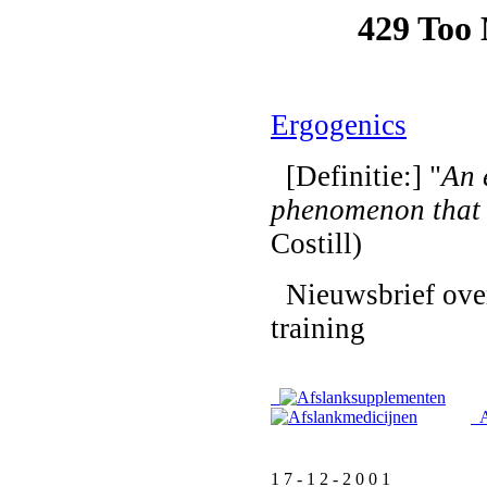
Ergogenics
[Definitie:] "
An 
phenomenon that
Costill)
Nieuwsbrief over
training
Af
1 7 - 1 2 - 2 0 0 1