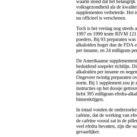
waarin stond dat het belangrijk
volksgezondheid als de kwalitei
supplementen verbeterde. Het is
nu officieel is verschenen.
Toch is het verslag nog steeds 
1997 en 1999 testte RIVM 121 p
poeders. Bij 93 preparaten was
alkaloiden hoger dan de FDA-n
per inname, en 24 milligram per
De Amerikaanse supplementenin
beduidend soepeler richtlijn. Di
alkaloiden per inname en negen
Ongeveer twintig preparaten o
norm. Bij 1 supplement zou je ze
instructies op het doosje getro
liefst 395 milligram efedra-alk
binnenkrijgen.
In totaal vonden de onderzoeke
cafeine, dat de werking van efe
de cafeine vooral zat in de pil
veel efedra bevatten, zijn die 
gevaarlijker.