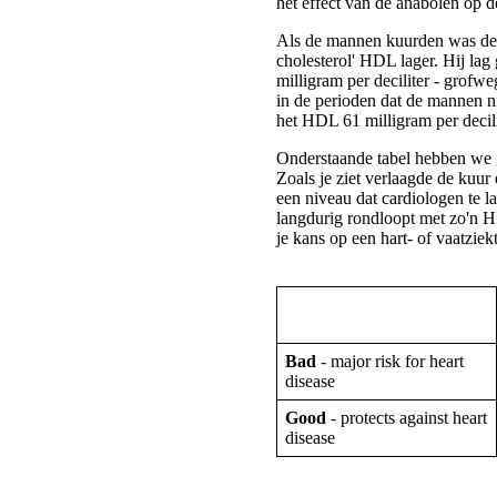
het effect van de anabolen op d
Als de mannen kuurden was de 
cholesterol' HDL lager. Hij la
milligram per deciliter - grofw
in de perioden dat de mannen 
het HDL 61 milligram per decili
Onderstaande tabel hebben we 
Zoals je ziet verlaagde de kuur
een niveau dat cardiologen te l
langdurig rondloopt met zo'n 
je kans op een hart- of vaatziek
Bad
- major risk for heart
disease
Good
- protects against heart
disease