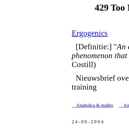
Ergogenics
[Definitie:] "
An 
phenomenon that
Costill)
Nieuwsbrief over
training
Anabolica & studies
Ana
2 4 - 0 6 - 2 0 0 4