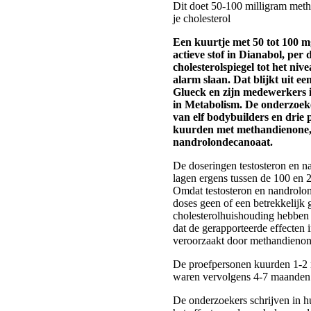
Dit doet 50-100 milligram met
je cholesterol
Een kuurtje met 50 tot 100 
actieve stof in Dianabol, per 
cholesterolspiegel tot het niv
alarm slaan. Dat blijkt uit ee
Glueck en zijn medewerkers 
in Metabolism. De onderzoek
van elf bodybuilders en drie p
kuurden met methandienone, 
nandrolondecanoaat.
De doseringen testosteron en 
lagen ergens tussen de 100 en
Omdat testosteron en nandrolon
doses geen of een betrekkelijk 
cholesterolhuishouding hebben 
dat de gerapporteerde effecten 
veroorzaakt door methandienon
De proefpersonen kuurden 1-2 
waren vervolgens 4-7 maanden 
De onderzoekers schrijven in hu