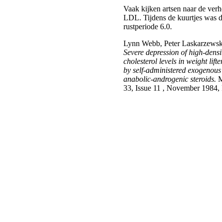
Vaak kijken artsen naar de ve
LDL. Tijdens de kuurtjes was d
rustperiode 6.0.
Lynn Webb, Peter Laskarzewski
Severe depression of high-densi
cholesterol levels in weight lif
by self-administered exogenous
anabolic-androgenic steroids.
M
33, Issue 11 , November 1984,