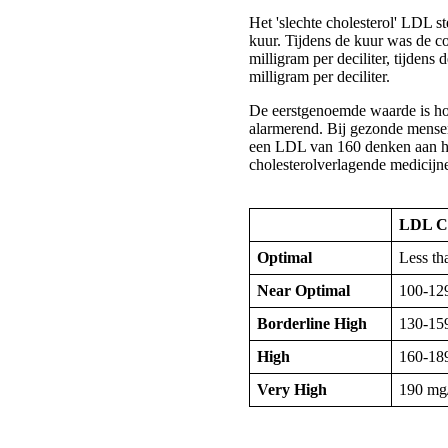
Het 'slechte cholesterol' LDL ste
kuur. Tijdens de kuur was de c
milligram per deciliter, tijdens 
milligram per deciliter.
De eerstgenoemde waarde is ho
alarmerend. Bij gezonde mensen
een LDL van 160 denken aan he
cholesterolverlagende medicijn
LDL Ch
Optimal
Less t
Near Optimal
100-12
Borderline High
130-15
High
160-18
Very High
190 mg/